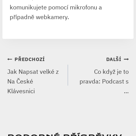
komunikujete pomocí mikrofonu a
případně webkamery.
NAVIGACE
PŘEDCHOZÍ
DALŠÍ
PRO
Jak Napsat velké z
Co když je to
PŘÍSPĚVEK
Na České
pravda: Podcast s
Klávesnici
…