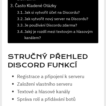
Často Kladené Otázky
Jak si vytvořit účet na Discordu?
Jak vytvořit nový server na Discordu?
Je používání Discordu zdarma?
Jaký je rozdíl mezi textovým a hlasovým
kanálem?
STRUČNÝ PŘEHLED
DISCORD FUNKCÍ
Registrace a připojení k serveru
Založení vlastního serveru
Textové a hlasové kanály
Správa rolí a přidávání botů