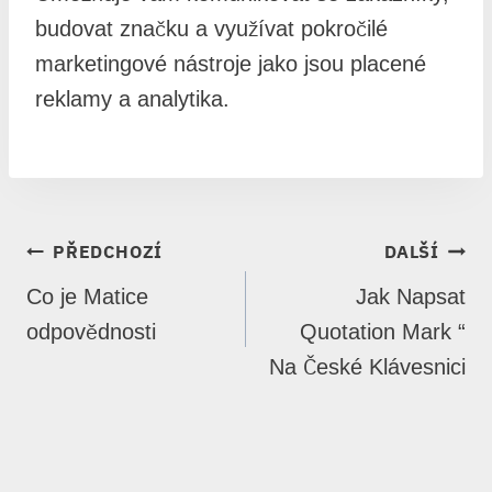
budovat značku a využívat pokročilé
marketingové nástroje jako jsou placené
reklamy a analytika.
NAVIGACE
PŘEDCHOZÍ
DALŠÍ
PRO
Co je Matice
Jak Napsat
PŘÍSPĚVEK
odpovědnosti
Quotation Mark “
Na České Klávesnici