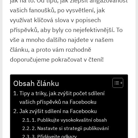
jak na to. Od tipů, jak zlepšit angažovanost
vašich fanoušků, po vysvětlení, jak
využívat klíčová slova v popisech
příspěvků, aby byly co nejefektivnější. To
vše a mnoho dalšího najdete v našem
článku, a proto vám rozhodně
doporučujeme pokračovat v čtení!
Obsah článku
Tipy a triky, jak zvýšit počet sdílení
vašich příspěvků na Facebooku
Jak zvýšit sdílení na Facebooku
1. Publikujte vysokokvalitní obsah
2. Nastavte si strategii publikování
3. Přidávejte odkazy