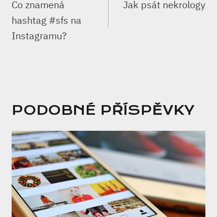
PRO
Co znamená
Jak psát nekrology
PŘÍSPĚVEK
hashtag #sfs na
Instagramu?
PODOBNÉ PŘÍSPĚVKY