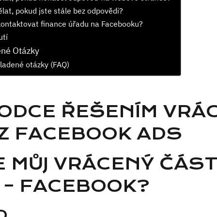
ělat, pokud jste stále bez odpovědi?
kontaktovat finance úřadu na Facebooku?
utí
ené Otázky
ladené otázky (FAQ)
ODCE ŘEŠENÍM VRÁC
 Z FACEBOOK ADS
E MŮJ VRÁCENÝ ČÁST
 – FACEBOOK?
D