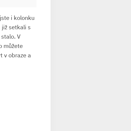
jste i kolonku
již setkali s
 stalo. V
co můžete
t v obraze a