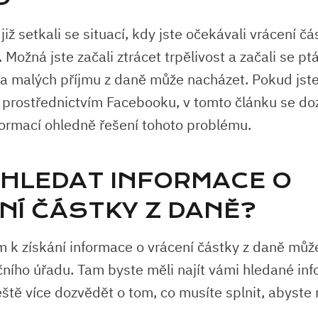
již setkali se situací, kdy jste očekávali vrácení č
. Možná jste začali ztrácet trpělivost a začali se pt
a malých příjmu z daně může nacházet. Pokud jste
i prostřednictvím Facebooku, v tomto článku se doz
formací ohledně řešení tohoto problému.
E HLEDAT INFORMACE O
NÍ ČÁSTKY Z DANĚ?
 k získání informace o vrácení částky z daně můž
ního úřadu. Tam byste měli najít vámi hledané in
eště více dozvědět o tom, co musíte splnit, abyste