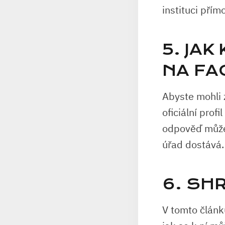
instituci pří
5. JA
NA FA
Abyste mohli 
oficiální prof
odpověď může t
úřad dostává.
6. SH
V tomto článk