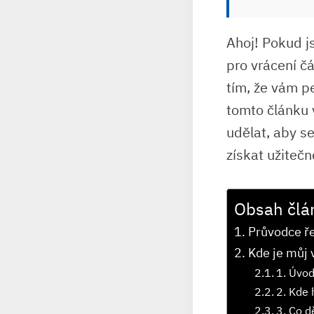
Ahoj! Pokud js
pro vrácení čá
tím, že vám pe
tomto článku 
udělat, aby s
získat užitečné
Obsah člá
Průvodce ř
Kde je můj 
1. Úvo
2. Kde 
3. Co d