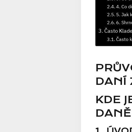
4. Co d
5. Jak 
6. Shrn
Často Klad
Často k
PRŮV
DANÍ
KDE J
DANĚ
1. ÚVO