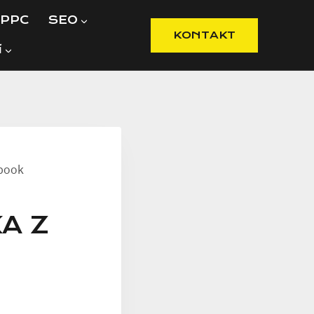
PPC
SEO
KONTAKT
í
ebook
A Z