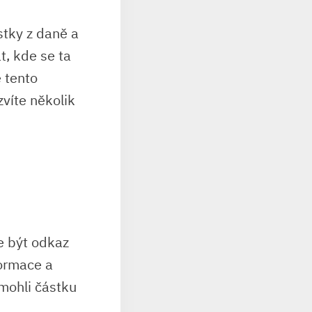
ástky z daně a
át, kde se ta
 tento
víte několik
e být odkaz
formace a
 mohli částku