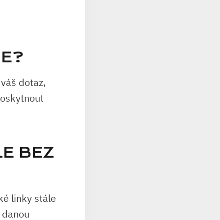
CE?
váš dotaz,
poskytnout
LE BEZ
é linky stále
t danou