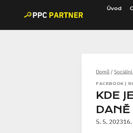
Přeskočit
Úvod
C
na
obsah
Domů
/
Sociální
FACEBOOK
|
S
KDE J
DANĚ
5. 5. 2023
16.