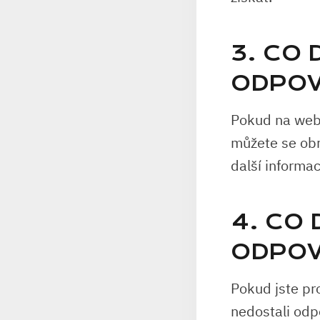
3. CO
ODPOV
Pokud na webo
můžete se obr
další informa
4. CO 
ODPOV
Pokud jste pr
nedostali odp