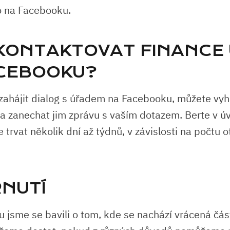
mo na Facebooku.
K KONTAKTOVAT FINANCE
CEBOOKU?
zahájit dialog s úřadem na Facebooku, můžete vyhl
il a zanechat jim zprávu s vaším dotazem. Berte v ú
rvat několik dní až týdnů, v závislosti na počtu o
RNUTÍ
u jsme se bavili o tom, kde se nachází vrácená čás