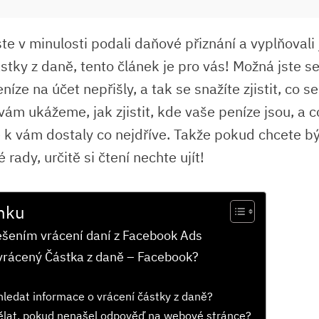
te v minulosti podali daňové přiznání a vyplňovali 
stky z daně, tento článek je pro vás! Možná jste se 
níze na účet nepřišly, a tak se snažíte zjistit, co se
vám ukážeme, jak zjistit, kde vaše peníze jsou, a 
e k vám dostaly co nejdříve. Takže pokud chcete bý
 rady, určitě si čtení nechte ujít!
nku
ešením vrácení daní z Facebook Ads
vrácený Částka z daně – Facebook?
d
hledat informace o vrácení částky z daně?
ělat, pokud nenašel odpověď na webové stránce?