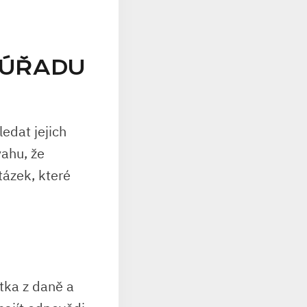
 ÚŘADU
edat jejich
vahu, že
tázek, které
tka z daně a