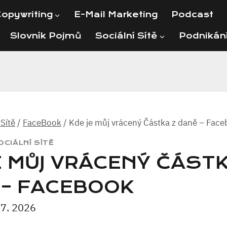
opywriting
E-Mail Marketing
Podcast
Slovník Pojmů
Sociální Sítě
Podnikán
 Sítě
/
FaceBook
/
Kde je můj vrácený Částka z daně – Fac
OCIÁLNÍ SÍTĚ
E MŮJ VRÁCENÝ ČÁSTK
 – FACEBOOK
 7. 2026