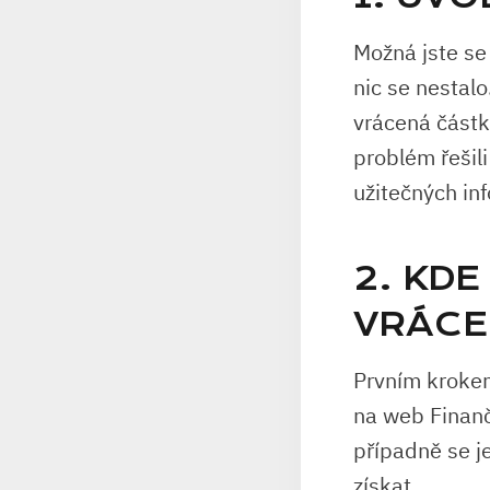
Možná jste se 
nic se nestalo
vrácená částk
problém řešil
užitečných in
2. KD
VRÁCE
Prvním krokem
na web Finanč
případně se j
získat.