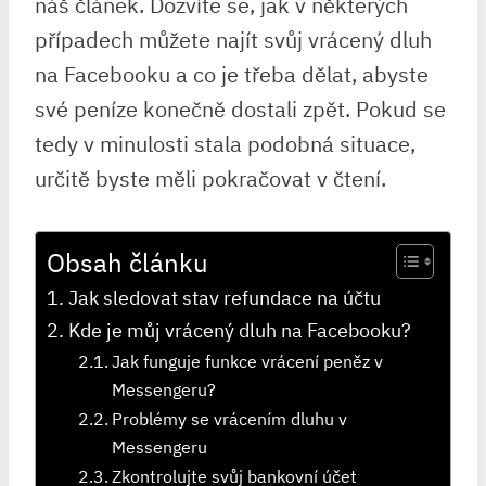
náš článek. Dozvíte se, jak v některých
případech můžete najít svůj vrácený dluh
na Facebooku a co je třeba dělat, abyste
své peníze konečně dostali zpět. Pokud se
tedy v minulosti stala podobná situace,
určitě byste měli pokračovat v čtení.
Obsah článku
Jak sledovat stav refundace na účtu
Kde je můj vrácený dluh na Facebooku?
Jak funguje funkce vrácení peněz v
Messengeru?
Problémy se vrácením dluhu v
Messengeru
Zkontrolujte svůj bankovní účet