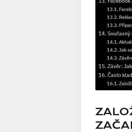
Facebook 
Faceb
Reklam
Přípa
Současný 
Aktuál
Jak s
Závěr
Závěr: Jak
Často kla
Založ
ZALO
ZAČA