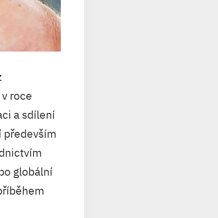
z
 v roce
i a sdílení
í především
ednictvím
po globální
 příběhem