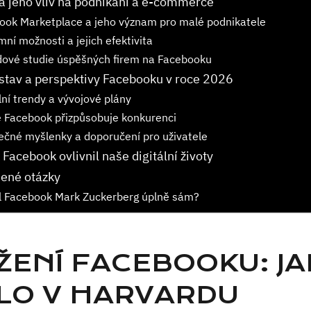
a jeho vliv na podnikání a e-commerce
ook Marketplace a jeho význam pro malé podnikatele
ní možnosti a jejich efektivita
dové studie úspěšných firem na Facebooku
stav a perspektivy Facebooku v roce 2026
ní trendy a vývojové plány
e Facebook přizpůsobuje konkurenci
ečné myšlenky a doporučení pro uživatele
 Facebook ovlivnil naše digitální životy
dené otázky
il Facebook Mark Zuckerberg úplně sám?
ŽENÍ FACEBOOKU: JA
LO V HARVARDU