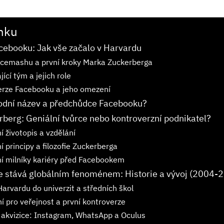
nku
cebooku: Jak vše začalo v Harvardu
acemashu a první kroky Marka Zuckerberga
ící tým a jejich role
erze Facebooku a jeho omezení
vodní název a předchůdce Facebooku?
berg: Geniální tvůrce nebo kontroverzní podnikatel?
í životopis a vzdělání
í principy a filozofie Zuckerberga
í milníky kariéry před Facebookem
e stává globálním fenoménem: Historie a vývoj (2004-
Harvardu do univerzit a středních škol
í pro veřejnost a první kontroverze
 akvizice: Instagram, WhatsApp a Oculus