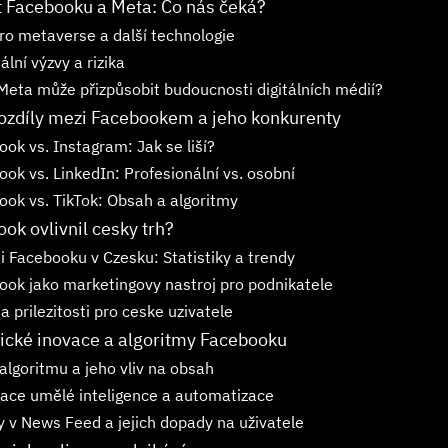
 Facebooku a Meta: Co nás čeká?
ro metaverse a další technologie
ální výzvy a rizika
Meta může přizpůsobit budoucnosti digitálních médií?
rozdíly mezi Facebookem a jeho konkurenty
ok vs. Instagram: Jak se liší?
ok vs. LinkedIn: Profesionální vs. osobní
ook vs. TikTok: Obsah a algoritmy
ok ovlivnil cesky trh?
i Facebooku v Czesku: Statistiky a trendy
ook jako marketingovy nastroj pro podnikatele
a prilezitosti pro ceske uzivatele
ické inovace a algoritmy Facebooku
algoritmu a jeho vliv na obsah
race umělé inteligence a automatizace
 v News Feed a jejich dopady na uživatele