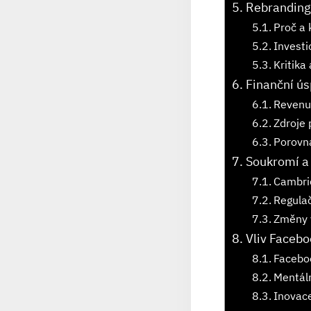
Rebranding
Proč a
Investi
Kritika
Finanční ú
Revenu
Zdroje 
Porovná
Soukromí a 
Cambrid
Regulač
Změny v
Vliv Facebo
Faceboo
Mentáln
Inovac