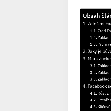
Obsah člá
Založení Fa
Zrod F
Zakládaj
První v
Jaký je pů
Mark Zucker
Základn
Základn
Základn
Facebook s
Růst z 
Otevřen
Klíčové