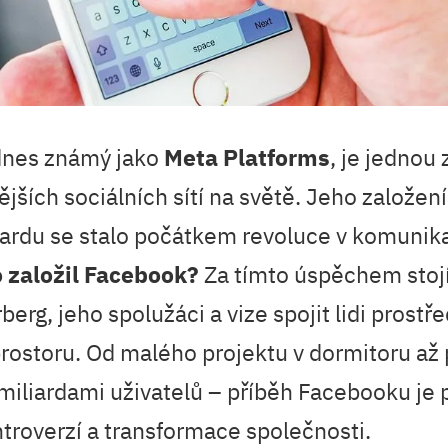
dnes známý jako
Meta Platforms
, je jednou 
ších sociálních sítí na světě. Jeho založení
ardu se stalo počátkem revoluce v komunikac
 založil Facebook?
Za tímto úspěchem stoj
erg, jeho spolužáci a vize spojit lidi prostř
prostoru. Od malého projektu v dormitoru až 
 miliardami uživatelů – příběh Facebooku je
troverzí a transformace společnosti.