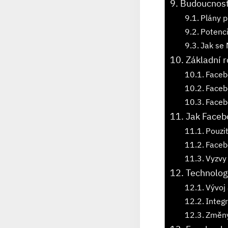
Budoucnost
Plány p
Potenci
Jak se 
Základní 
Facebo
Facebo
Faceb
Jak Facebo
Pouzit
Faceb
Vyzvy 
Technolog
Vývoj 
Integ
Změny