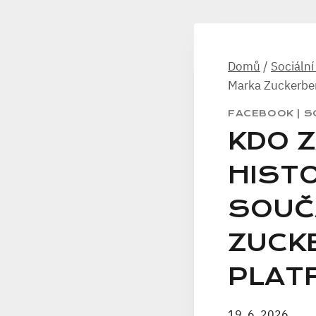
Domů
/
Sociální
Marka Zuckerber
FACEBOOK
|
S
KDO 
HISTO
SOUČ
ZUCK
PLAT
19. 6. 2026