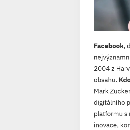
Facebook
, 
nejvýznamněj
2004 z Harv
obsahu.
Kdo
Mark Zuckerb
digitálního 
platformu s
inovace, kon