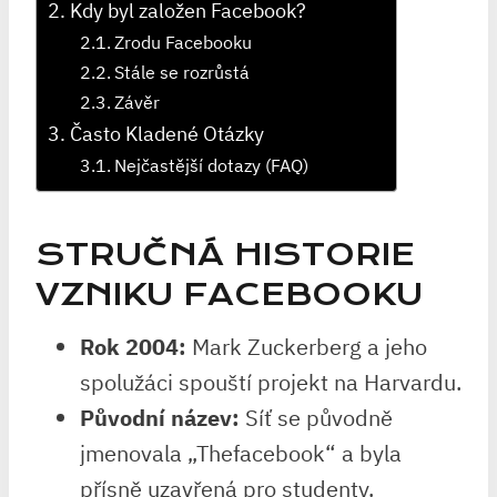
Kdy byl založen Facebook?
Zrodu Facebooku
Stále se rozrůstá
Závěr
Často Kladené Otázky
Nejčastější dotazy (FAQ)
STRUČNÁ HISTORIE
VZNIKU FACEBOOKU
Rok 2004:
Mark Zuckerberg a jeho
spolužáci spouští projekt na Harvardu.
Původní název:
Síť se původně
jmenovala „Thefacebook“ a byla
přísně uzavřená pro studenty.