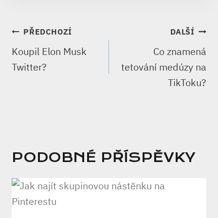
NAVIGACE
PŘEDCHOZÍ
DALŠÍ
PRO
Koupil Elon Musk
Co znamená
PŘÍSPĚVEK
Twitter?
tetování medúzy na
TikToku?
PODOBNÉ PŘÍSPĚVKY