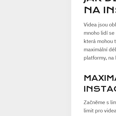
NA I
Videa jsou ob
mnoho lidí se
která mohou tr
maximální dél
platformy, na 
MAXIM
INSTA
Začněme s lim
limit pro vid