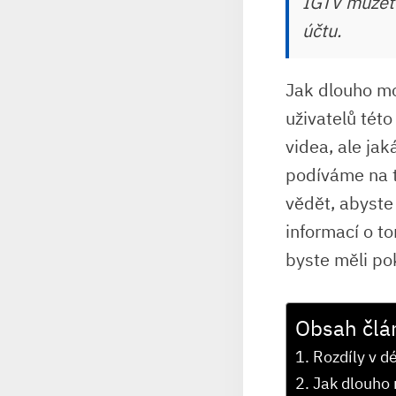
IGTV můžete
účtu.
Jak dlouho mo
uživatelů tét
videa, ale jak
podíváme na t
vědět, abyste
informací o to
byste měli po
Obsah člá
Rozdíly v d
Jak dlouho