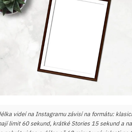
élka videí na Instagramu závisí na formátu: klasic
ají limit 60 sekund, krátké Stories 15 sekund a n