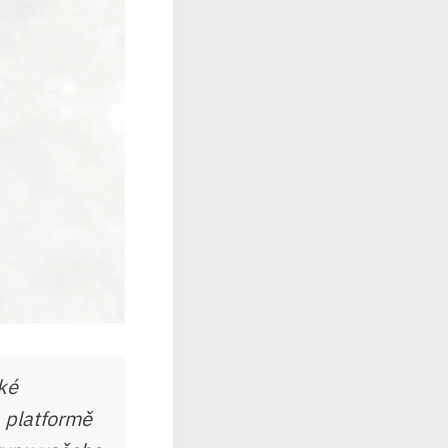
ké
a platformě