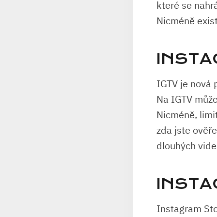
které se nahr
Nicméně existu
INSTA
IGTV je nová 
Na IGTV můžet
Nicméně, limit
zda jste ověře
dlouhých vide
INSTA
Instagram Sto