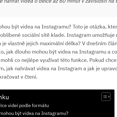
 nahrát videa o délce až 60 minut v závislosti na
hou být videa na Instagramu? Toto je otázka, kte
o oblíbené sociální sítě klade. Instagram umožňuje
á je vlastně jejich maximální délka? V dnešním člá
o, jak dlouho mohou být videa na Instagramu a co
 mohli co nejlépe využívat této funkce. Pokud chcet
m, jak nahrávat videa na Instagram a jak je upravo
kračovat v čtení.
nku
élce videí podle formátu
 mohou být videa na Instagramu?