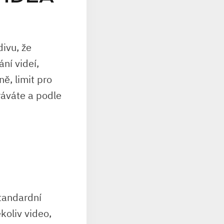
ivu, že
ní videí,
ě, limit pro
ráváte a podle
tandardní
koliv video,