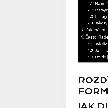
Maximál
Instagr
Instagr
Jaký ty
Zakončení
Často Klad
Jak dl
Je Inst
Lze do 
ROZDÍ
FORM
JAK 