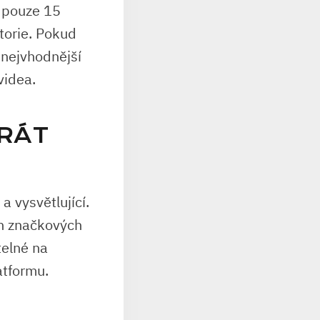
í pouze 15
storie. Pokud
 nejvhodnější
videa.
HRÁT
 vysvětlující.
ich značkových
telné na
atformu.