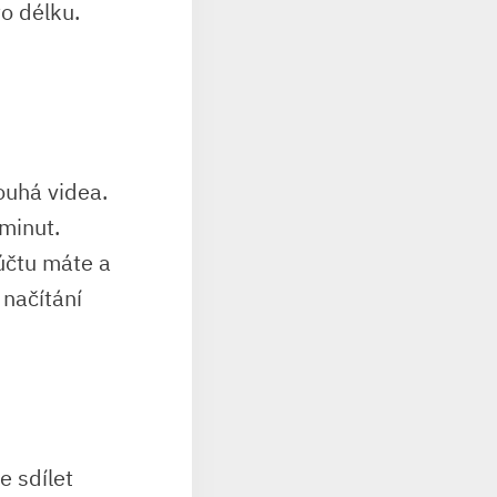
o délku.
ouhá videa.
 minut.
 účtu máte a
 načítání
e sdílet