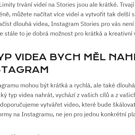
Limity trvání videí na Stories jsou ale krátké. Trvaj
ě, můžete načítat více videí a vytvořit tak delší 
ačíst dlouhá videa, Instagram Stories pro vás není
e stále to je dobrá možnost pro krátká a kreativní 
TYP VIDEA BYCH MĚL NA
STAGRAM
agramu mohou být krátká a rychlá, ale také dlouhá a
ký typ videa nahrát, vychází z vašich cílů a z vaš
 doporučujeme vytvářet video, které bude škálova
ormy na Instagramu, ne jen pro jednu konkrétní pl