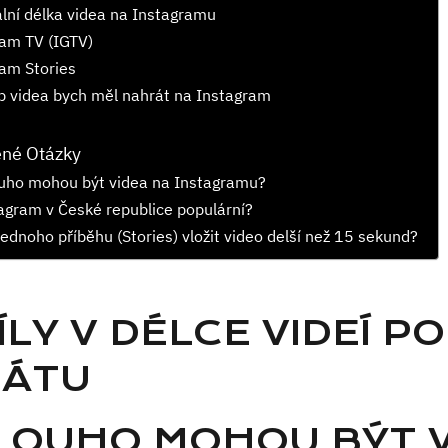
ní délka videa na Instagramu
am TV (IGTV)
am Stories
p videa bych měl nahrát na Instagram
ené Otázky
ouho mohou být videa na Instagramu?
agram v České republice populární?
jednoho příběhu (Stories) vložit video delší než 15 sekund?
LY V DÉLCE VIDEÍ P
ÁTU
DLOUHO MOHOU BÝT 