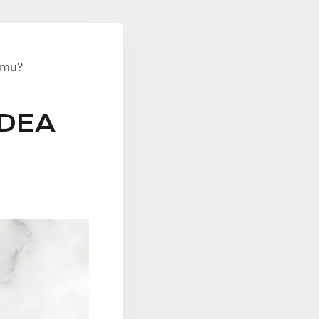
amu?
IDEA