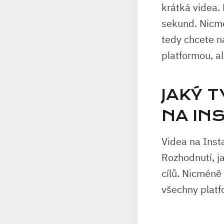
krátká videa. 
sekund. Nicmén
tedy chcete n
platformou, al
JAKÝ 
NA IN
Videa na Inst
Rozhodnutí, ja
cílů. Nicméně
všechny platf