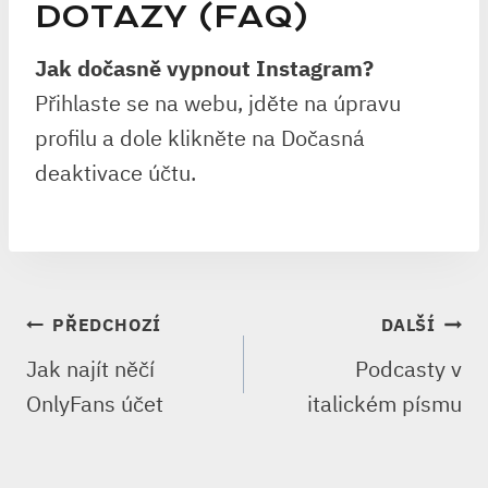
DOTAZY (FAQ)
Jak dočasně vypnout Instagram?
Přihlaste se na webu, jděte na úpravu
profilu a dole klikněte na Dočasná
deaktivace účtu.
NAVIGACE
PŘEDCHOZÍ
DALŠÍ
PRO
Jak najít něčí
Podcasty v
PŘÍSPĚVEK
OnlyFans účet
italickém písmu