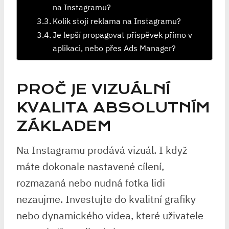
na Instagramu?
Kolik stojí reklama na Instagramu?
Je lepší propagovat příspěvek přímo v
aplikaci, nebo přes Ads Manager?
PROČ JE VIZUÁLNÍ
KVALITA ABSOLUTNÍM
ZÁKLADEM
Na Instagramu prodává vizuál. I když
máte dokonale nastavené cílení,
rozmazaná nebo nudná fotka lidi
nezaujme. Investujte do kvalitní grafiky
nebo dynamického videa, které uživatele