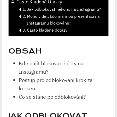
Často Kladené Otázky
Jak odblokovat někoho na Instagramu?
Mohu vidět, kdo má mou prezentaci na
Instagramu blokovánu?
Často kladené dotazy
OBSAH
Kde najít blokované účty na
Instagramu?
Postup pro odblokování krok za
krokem
Co se stane po odblokování?
JAK ODBLOKOVAT