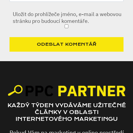
Uložit do prohlížeče jméno, e-mail a webovou
stránku pro budoucí komentáře.
KAŽDÝ TÝDEN VYDÁVÁME UŽITEČNÉ
ČLÁNKY V OBLASTI
INTERNETOVÉHO MARKETINGU
Pokud Vám na marketing v online prostředí