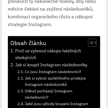
přeskočit ty nekonečné hodiny, dny nebo
měsíce čekání na zvýšení následovníků,
kombinací organického růstu a nákupní
strategie Instagram.
Obsah článku
Proč se vyhnout nákupu falešných
sledujících
Jak si koupit Instagram následovníky
Co jsou Instagram následovníci?
Jak si vybrat spolehlivého prodejce
Instagram následovníků
Odkud pocházejí Instagram
následovníci?
Jaké jsou výhody koupení Instagram