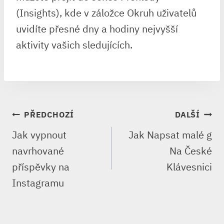
(Insights), kde v záložce Okruh uživatelů
uvidíte přesné dny a hodiny nejvyšší
aktivity vašich sledujících.
NAVIGACE
PŘEDCHOZÍ
DALŠÍ
PRO
Jak vypnout
Jak Napsat malé g
PŘÍSPĚVEK
navrhované
Na České
příspěvky na
Klávesnici
Instagramu