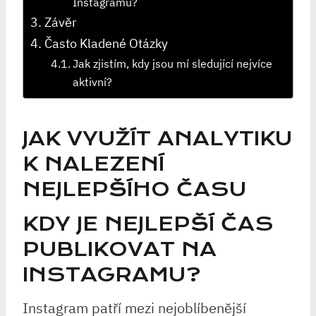
Instagramu?
Závěr
Často Kladené Otázky
Jak zjistím, kdy jsou mí sledující nejvíce
aktivní?
JAK VYUŽÍT ANALYTIKU
K NALEZENÍ
NEJLEPŠÍHO ČASU
KDY JE NEJLEPŠÍ ČAS
PUBLIKOVAT NA
INSTAGRAMU?
Instagram patří mezi nejoblíbenější