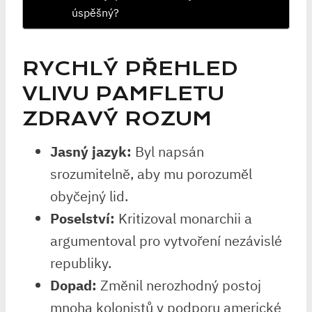
úspěšný?
RYCHLÝ PŘEHLED
VLIVU PAMFLETU
ZDRAVÝ ROZUM
Jasný jazyk:
Byl napsán
srozumitelně, aby mu porozuměl
obyčejný lid.
Poselství:
Kritizoval monarchii a
argumentoval pro vytvoření nezávislé
republiky.
Dopad:
Změnil nerozhodný postoj
mnoha kolonistů v podporu americké