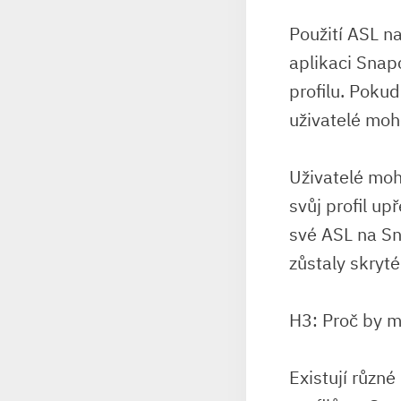
Použití ASL na
aplikaci Snap
profilu. Poku
uživatelé moh
Uživatelé moho
svůj profil up
své ASL na Sn
zůstaly skryté
H3: Proč by m
Existují různé