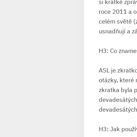
si krátké zprá
roce 2011 a od
celém světě (
usnadňují a z
H3: Co zname
ASL je zkratko
otázky, které 
zkratka byla 
devadesátých l
devadesátých 
H3: Jak použ