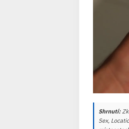
Shrnutí:
Zkr
Sex, Locatio