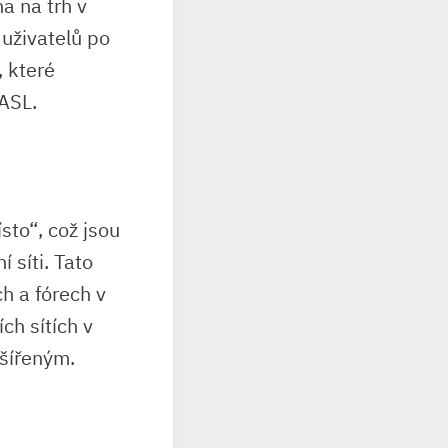
a na trh v
 uživatelů po
, které
 ASL.
sto“, což jsou
 síti. Tato
h a fórech v
ch sítích v
zšířeným.