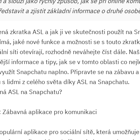
 a slouží jako rychlý způsob, jak se při online kom
edstavit a zjistit základní informace o druhé osob
ená zkratka ASL a jak ji ve skutečnosti použít na 
ímá, jaké nové funkce a možnosti se s touto zkratk
lní síti otevírají, rozhodně neváhejte číst dále. N
ější informace a tipy, jak se v tomto oblasti co nej
 využít Snapchatu naplno. Připravte se na zábavu 
 s lidmi z celého světa díky ASL na Snapchatu.
ná ASL na Snapchatu?
: Zábavná aplikace pro komunikaci
pulární aplikace pro sociální sítě, která umožňuje