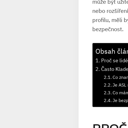
může být užit
nebo rozšířen
profilu, měli
bezpečnost.
Obsah člá
Proč se lid
Často Klad
Co zna
Je ASL
Co mám
Je bezp
PROČ 