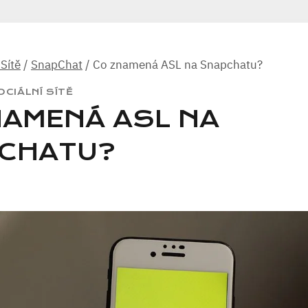
 Sítě
/
SnapChat
/
Co znamená ASL na Snapchatu?
OCIÁLNÍ SÍTĚ
NAMENÁ ASL NA
CHATU?