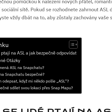
ečnou pomůckou k nalezení nových přátel, romant
í sociální sítě. Pokud se rozhodnete zahrnout ASL 
 byste vždy dbát na to, aby zůstaly zachovány vaše
nku
é ptají na ASL a jak bezpečně odpovídat
ené Otázky
mená ASL na Snapchatu?
 na Snapchatu bezpečné?
 odepsat, když mi někdo pošle „ASL“?
ečné sdílet svou lokaci přes Snap Mapu?
SE LIDÉ PTAJÍ NA AS