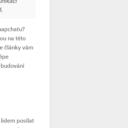
unikaci
ě.
Snapchatu?
ou na této
aše články vám
lépe
a budování
 lidem posílat