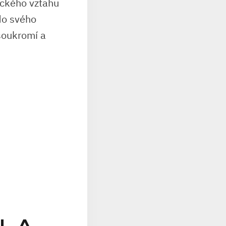
ického vztahu
do svého
 soukromí a
L A