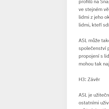
profilů na Sna
ve stejném věk
lidmi z jeho o
lidmi, kteří sd
ASL může také
společenství 
propojení s li
mohou tak naj
H3: Závěr
ASL je užiteč
ostatními uži