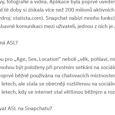
vy, fotografie a videa. Aplikace byla poprvé uveden
 té doby si získala více než 200 milionů aktivních
zdroj: statista.com). Snapchat nabízí mnoho funkcí
ábavné komunikaci mezi uživateli, jednou z nich je
ná ASL?
u pro „Age, Sex, Location“ neboli „věk, pohlaví, mí
mohou být položeny při prvotním setkání na sociální
poprvé běžně používána na chatovacích místnostec
etech, ale stala se obecněji rozšířenou na sociální
letech, kdy se internet stal většinou běžným a ro
ívat ASL na Snapchatu?