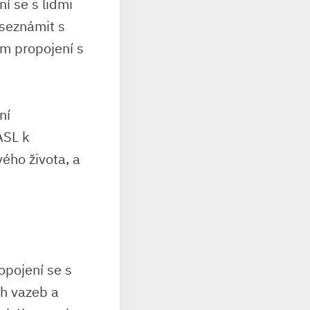
í se s lidmi
 seznámit s
ím propojení s
ní
ASL k
vého života, a
opojení se s
ch vazeb a