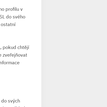
o profilu v
ASL do svého
 ostatní
, pokud chtějí
e zveřejňovat
 informace
L do svých