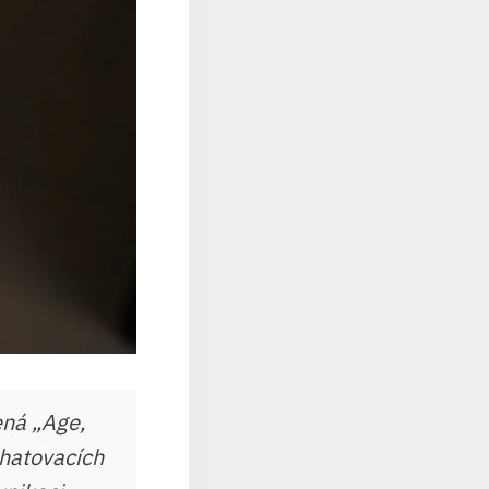
ená „Age,
chatovacích