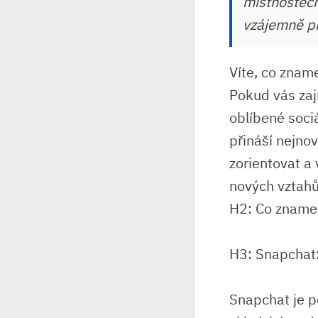
místnostech
vzájemně př
Víte, co znam
Pokud vás zaj
oblíbené sociá
přináší nejnov
zorientovat a
nových vztahů
H2: Co zname
H3: Snapchat
Snapchat je po