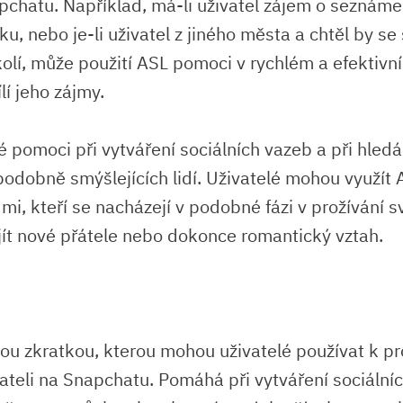
pchatu. Například, má-li uživatel zájem o seznámen
u, nebo je-li uživatel z jiného města a chtěl by se
kolí, může použití ASL pomoci v rychlém a efektivn
ílí jeho zájmy.
 pomoci při vytváření sociálních vazeb a při hledá
podobně smýšlejících lidí. Uživatelé mohou využít 
dmi, kteří se nacházejí v podobné fázi v prožívání s
ít nové přátele nebo dokonce romantický vztah.
nou zkratkou, kterou mohou uživatelé používat k pr
vateli na Snapchatu. Pomáhá při vytváření sociální