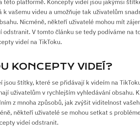
a této platformě. Koncepty videí jsou jakýmsi štít
á k vašemu videu a umožňuje tak uživatelům snadn
bsahu. Nicméně, někteří uživatelé mohou mít záje
í odstranit. V tomto článku se tedy podíváme na to
cepty videí na TikToku.
OU KONCEPTY VIDEÍ?
 jsou štítky, které se přidávají k videím na TikTo
ají uživatelům v rychlejším vyhledávání obsahu. K
ním z mnoha způsobů, jak zvýšit viditelnost vašeh
éně, někteří uživatelé se mohou setkat s problém
cepty videí odstranit.