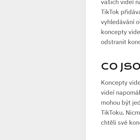
vašich videí n
TikTok přidáv
vyhledávání o
koncepty vide
odstranit kon
CO JS
Koncepty videí
videí napomáh
mohou být jed
TikToku. Nicm
chtěli své kon