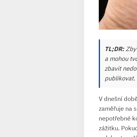
TL;DR:
Zbyt
a mohou tvoř
zbavit nedo
publikovat.
V dnešní době 
zaměřuje na s
nepotřebné ko
zážitku. Pokud