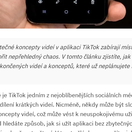
ečné koncepty videí v aplikaci TikTok zabírají míst
it nepřehledný chaos. V tomto článku zjistíte, jak
končených videí a konceptů, které už neplánujete 
je TikTok jedním z nejoblíbenějších sociálních méd
dílení krátkých videí. Nicméně, někdy může být slo
ncepty videí, což může vést k neuspokojivému už
 hledáte způsob, jak si užít aplikaci bez zbytečnýc