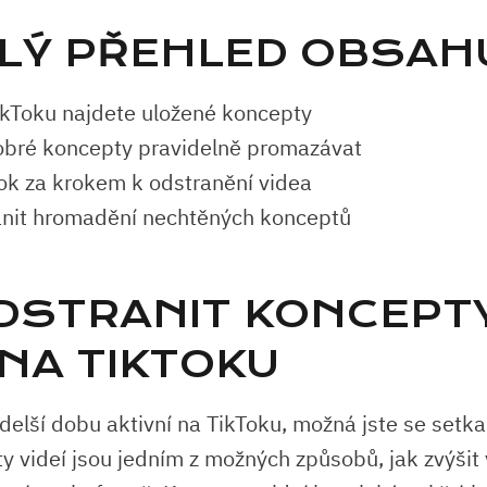
LÝ PŘEHLED OBSAH
ikToku najdete uložené koncepty
dobré koncepty pravidelně promazávat
ok za krokem k odstranění videa
ánit hromadění nechtěných konceptů
ODSTRANIT KONCEPT
 NA TIKTOKU
 delší dobu aktivní na TikToku, možná jste se setka
y videí jsou jedním z možných způsobů, jak zvýšit 