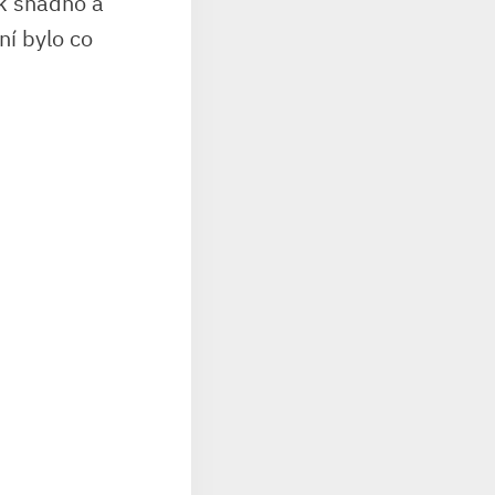
ak snadno a
ní bylo co