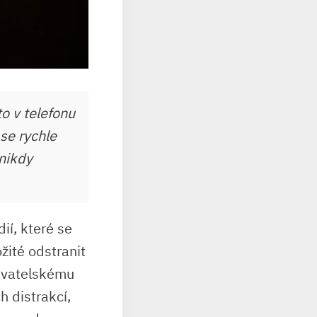
o v telefonu
 se rychle
nikdy
ií, které se
žité odstranit
ivatelskému
h distrakcí,