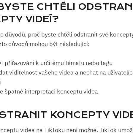
BYSTE CHTĚLI ODSTRAN
PTY VIDEÍ?
o důvodů, proč byste chtěli odstranit své koncepty
hto důvodů mohou být následující:
t přiřazováni k určitému tématu nebo tagu
dat viditelnost vašeho videa a nechat na uživatelíc
i
ke špatné interpretaci konceptu videa
DSTRANIT KONCEPTY VIDE
nceptu videa na TikToku není možné. TikTok umož