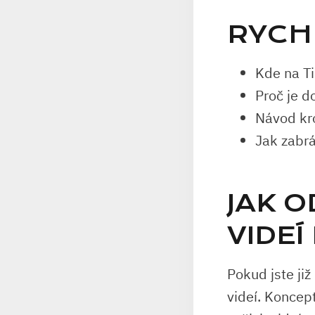
RYCH
Kde na T
Proč je 
Návod kr
Jak zabr
JAK 
VIDEÍ
Pokud jste již
videí. Koncept