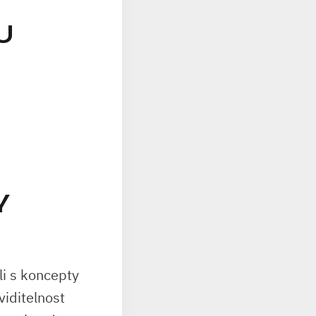
U
Y
li s koncepty
viditelnost