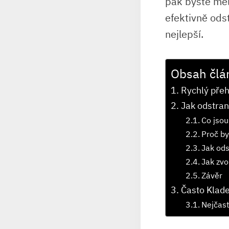
pak byste měl
efektivně odst
nejlepší.
Obsah člá
Rychlý pře
Jak odstran
Co jsou
Proč by
Jak ods
Jak zvo
Závěr
Často Klad
Nejčast