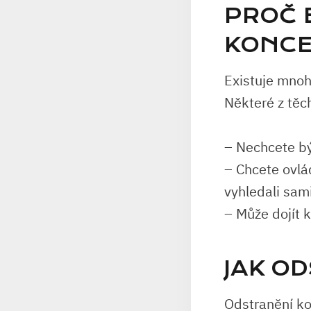
PROČ 
KONCE
Existuje mnoh
Některé z těc
– Nechcete bý
– Chcete ovlá
vyhledali sam
– Může dojít 
JAK O
Odstranění ko