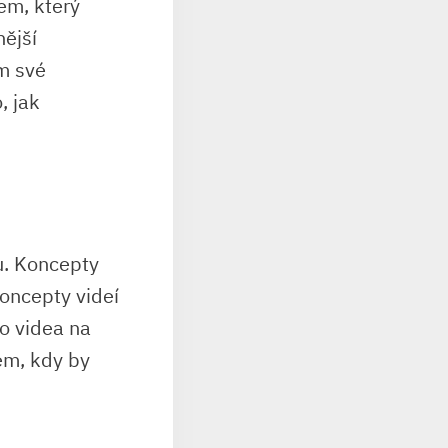
kem, který
ější
m své
, jak
ku. Koncepty
oncepty videí
o videa na
em, kdy by