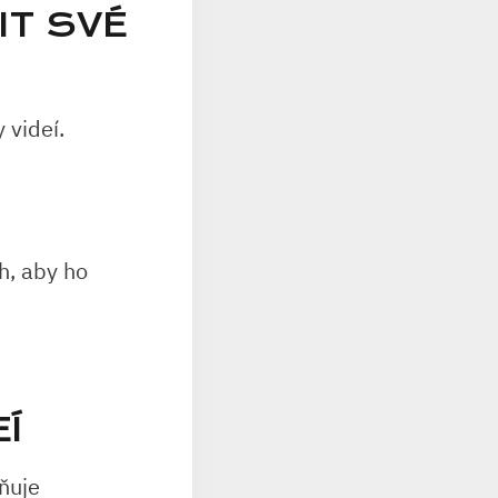
IT SVÉ
 videí.
h, aby ho
Í
ňuje