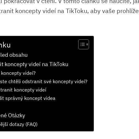
i pokračovat v čtení. V tomto článku se naučíte, j
ranit koncepty videí na TikToku, aby vaše prohlíže
nku
hled obsahu
it koncepty videí na TikToku
 koncepty videí?
ste chtěli odstranit své koncepty videí?
tranit koncepty videí
lit správný koncept videa
ené Otázky
ější dotazy (FAQ)