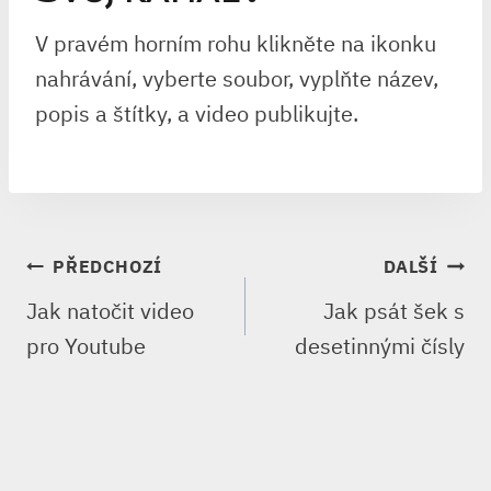
V pravém horním rohu klikněte na ikonku
nahrávání, vyberte soubor, vyplňte název,
popis a štítky, a video publikujte.
NAVIGACE
PŘEDCHOZÍ
DALŠÍ
PRO
Jak natočit video
Jak psát šek s
PŘÍSPĚVEK
pro Youtube
desetinnými čísly