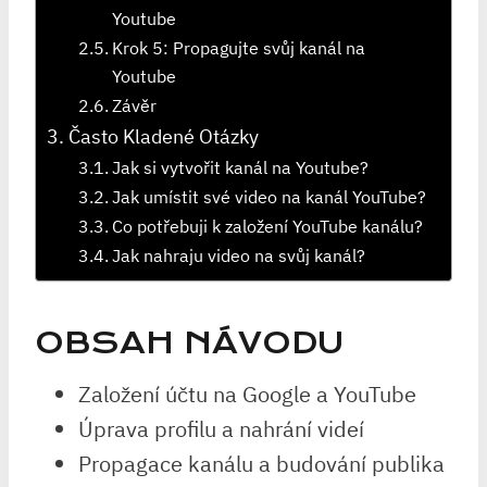
Youtube
Krok 5: Propagujte svůj kanál na
Youtube
Závěr
Často Kladené Otázky
Jak si vytvořit kanál na Youtube?
Jak umístit své video na kanál YouTube?
Co potřebuji k založení YouTube kanálu?
Jak nahraju video na svůj kanál?
OBSAH NÁVODU
Založení účtu na Google a YouTube
Úprava profilu a nahrání videí
Propagace kanálu a budování publika