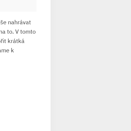
uše nahrávat
 na to. V tomto
řit krátká
máme k