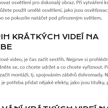
ovat osvětlení pro dokonalý obraz. Při vytváření k
žete použít umělé osvětlení, jako jsou osvětlovac
ebo se pokusíte natáčet pod přirozeným světlem.
IH KRÁTKÝCH VIDEÍ NA
BE
vé video, je čas začít sestřih. Nejprve si prohléd
dněte se, co chcete udržet a co chcete vyříznout. 
 začít montáží, tj. spojováním záběrů dohromady. 
 je potřeba přidat nějaké efekty, jako jsou titulky,