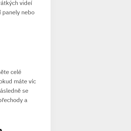
rátkých videí
í panely nebo
něte celé
Pokud máte víc
Následně se
 přechody a