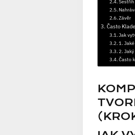
Sestřih
Nahrává
Závěr
Často Klad
Jak vyt
1. Jaké
2. Jaký
Často k
KOMP
TVOR
(KRO