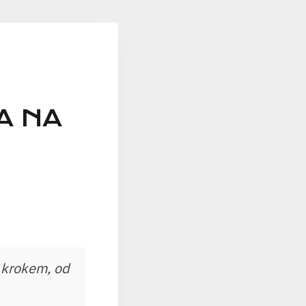
A NA
a krokem, od