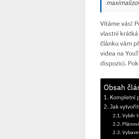
maximalizov
Vítáme vás! P
vlastní krátká
článku vám př
videa na YouT
dispozici. Pok
Obsah člá
Kompletní p
Jak vytvoři
Vyběr t
Plánová
Vybaven