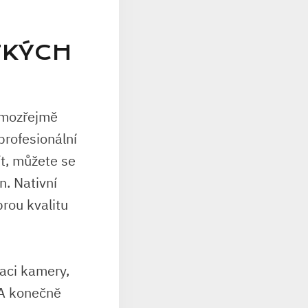
TKÝCH
samozřejmě
profesionální
t, můžete se
n. Nativní
rou kvalitu
aci kamery,
 A konečně