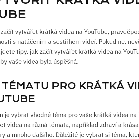
YTVOŘIT KRÁTKÁ VID
UBE
začít vytvářet krátká videa na YouTube, pravděp
osti s natáčením a sestřihem videí. Pokud ne, nevě
jdete tipy, jak začít vytvářet krátká videa na YouT
aby vaše videa byla úspěšná.
 TÉMATU PRO KRÁTKÁ V
UTUBE
 je vybrat vhodné téma pro vaše krátká videa na
et videa na různá témata, například zdraví a krása
ry a mnoho dalšího. Důležité je vybrat si téma, kte