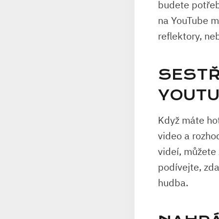
budete potřeb
na YouTube mů
reflektory, n
SESTŘ
YOUTU
Když máte hoto
video a rozho
videí, můžete
podívejte, zda
hudba.