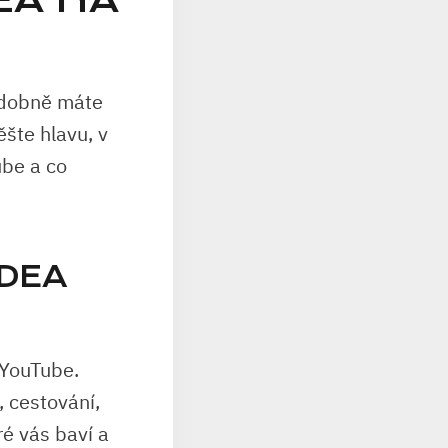
EA NA
odobně máte
šte hlavu, v
ube a co
IDEA
 YouTube.
, cestování,
ré vás baví a