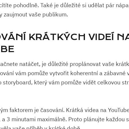
ítíte pohodlně. Také je důležité si udělat pár náp
y zaujmout vaše publikum.
VÁNÍ KRÁTKÝCH VIDEÍ N
BE
začnete natáčet, je důležité proplánovat vaše krát
ování vám pomůže vytvořit koherentní a zábavné v
o storyboard, který vám pomůže vidět celkovou st
tým faktorem je časování. Krátká videa na YouTub
1 a 3 minutami maximálně. Proto plánujte každou s
věla vaše příběh v krátké době.