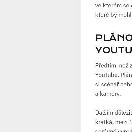
ve kterém se c
které by mohl
PLÁNO
YOUTU
Předtím, než 
YouTube. Plán
si scénář neb
a kamery.
Dalším důleži
krátká, mezi 
správně vyprá