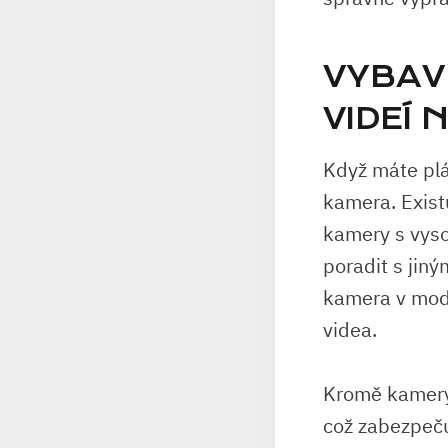
VYBAV
VIDEÍ
Když máte plá
kamera. Exist
kamery s vyso
poradit s jiný
kamera v mode
videa.
Kromě kamery 
což zabezpeču