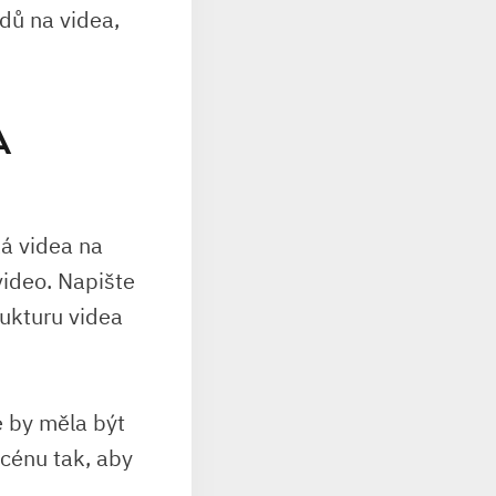
adů na videa,
A
ká videa na
ideo. Napište
rukturu videa
e by měla být
cénu tak, aby