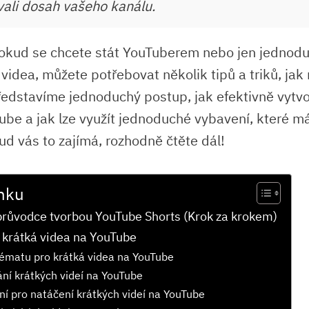
ali dosah vašeho kanálu.
okud se chcete stát YouTuberem nebo jen jednod
 videa, můžete potřebovat několik tipů a triků, jak
edstavíme jednoduchý postup, jak efektivně vytvo
ube a jak lze využít jednoduché vybavení, které 
ud vás to zajímá, rozhodně čtěte dál!
nku
růvodce tvorbou YouTube Shorts (Krok za krokem)
t krátká videa na YouTube
ématu pro krátká videa na YouTube
ní krátkých videí na YouTube
í pro natáčení krátkých videí na YouTube