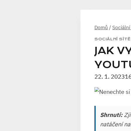
Domů
/
Sociální
SOCIÁLNÍ SÍTĚ
JAK V
YOUT
22. 1. 2023
16
Shrnutí:
Zji
natáčení na 