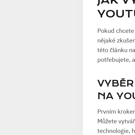
JAK V
YOUT
Pokud chcete 
nějaké zkušen
této článku na
potřebujete, 
VYBĚR
NA YO
Prvním krokem
Můžete vytvář
technologie, h