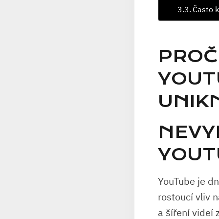
Často k
PROČ
YOUT
UNIK
NEVY
YOUT
YouTube je dne
rostoucí vliv 
a šíření vide