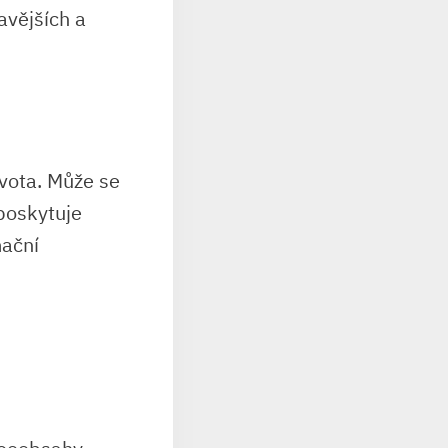
avějších a
ivota. Může se
 poskytuje
mační