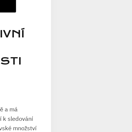
IVNÍ
STI
tě a má
í k sledování
ovské množství