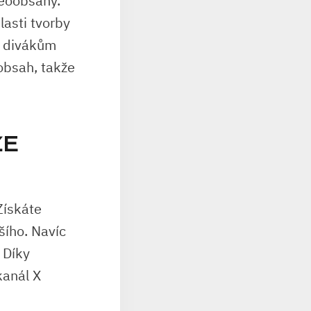
deoobsahy.
lasti tvorby
se divákům
 obsah, takže
ŽE
Získáte
šího. Navíc
 Díky
kanál X