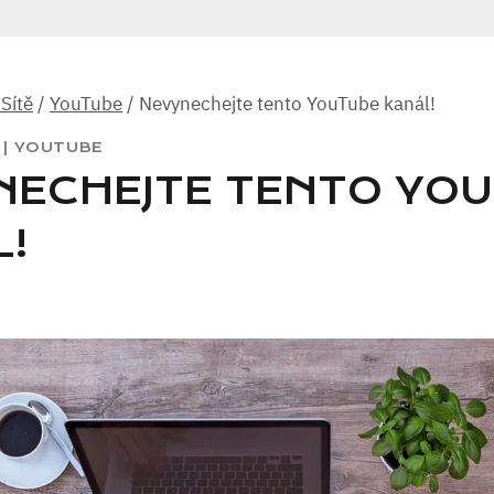
 Sítě
/
YouTube
/
Nevynechejte tento YouTube kanál!
|
YOUTUBE
NECHEJTE TENTO YO
L!