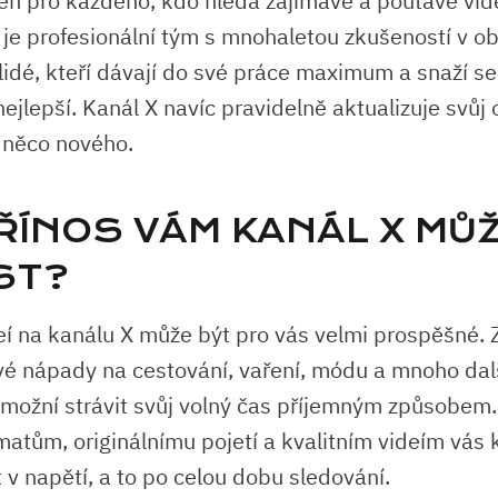
čen pro každého, kdo hledá zajímavé a poutavé vi
je profesionální tým s mnohaletou zkušeností v ob
o lidé, kteří dávají do své práce maximum a snaží 
ejlepší. Kanál X navíc pravidelně aktualizuje svůj
 něco nového.
PŘÍNOS VÁM KANÁL X MŮ
ST?
eí na kanálu X může být pro vás velmi prospěšné. 
ové nápady na cestování, vaření, módu a mnoho dal
možní strávit svůj volný čas příjemným způsobem.
atům, originálnímu pojetí a kvalitním videím vás 
 v napětí, a to po celou dobu sledování.