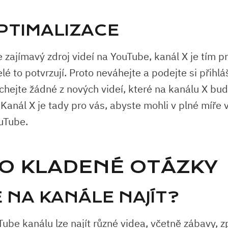
PTIMALIZACE
 zajímavý zdroj videí na YouTube, kanál X je tím p
é to potvrzují. Proto neváhejte a podejte si přihl
chejte žádné z nových videí, které na kanálu X bu
Kanál X je tady pro vás, abyste mohli v plné míře v
uTube.
O KLADENÉ OTÁZKY
 NA KANÁLE NAJÍT?
be kanálu lze najít různé videa, včetně zábavy, zp