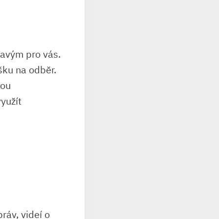
ravým pro vás.
ášku na odběr.
dou
yužít
ráv, videí o