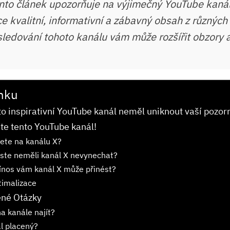
to článek upozorňuje na výjimečný YouTube kanál
e kvalitní, informativní a zábavný obsah z různých 
sledování tohoto kanálu vám může rozšířit obzory a
nku
to inspirativní YouTube kanál neměl uniknout vaší pozor
e tento YouTube kanál!
ete na kanálu X?
ste neměli kanál X nevynechat?
ínos vám kanál X může přinést?
timalizace
ené Otázky
na kanále najít?
l placený?