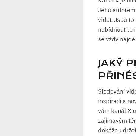
Kanál X je ur
Jeho autorem 
videí. Jsou t
nabídnout to n
se vždy najde
JAKÝ 
PŘINÉ
Sledování vid
inspiraci a n
vám kanál X u
zajímavým tém
dokáže udržet