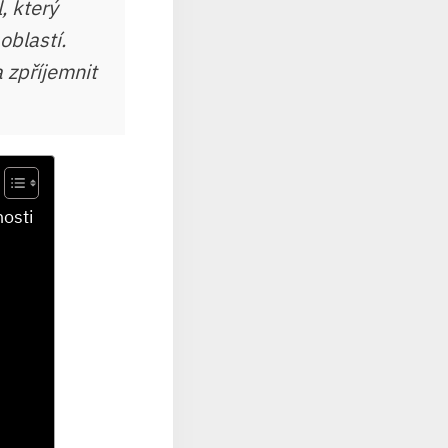
, který
oblastí.
 zpříjemnit
nosti