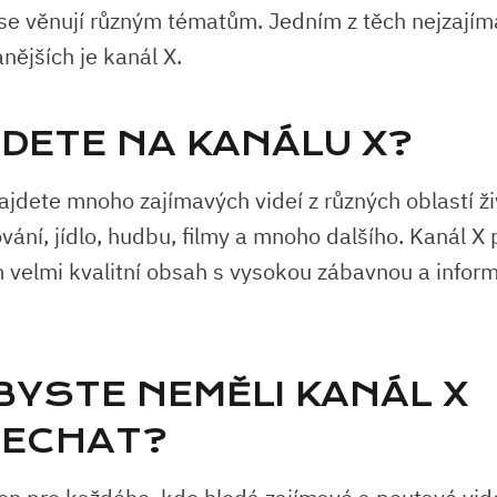
 se věnují různým tématům. Jedním z těch nejzajím
nějších je kanál X.
JDETE NA KANÁLU X?
ajdete mnoho zajímavých videí z různých oblastí ž
vání, jídlo, hudbu, filmy a mnoho dalšího. Kanál X
velmi kvalitní obsah s vysokou zábavnou a infor
BYSTE NEMĚLI KANÁL X
NECHAT?