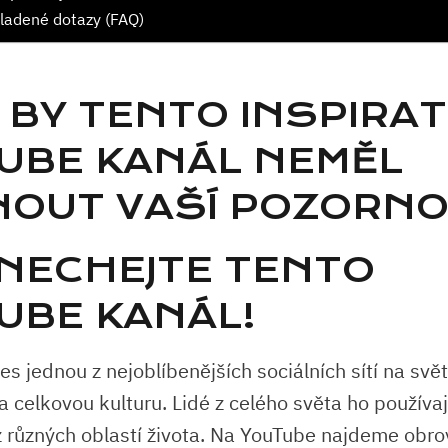
ladené dotazy (FAQ)
 BY TENTO INSPIRAT
UBE KANÁL NEMĚL
NOUT VAŠÍ POZORNO
NECHEJTE TENTO
UBE KANÁL!
s jednou z nejoblíbenějších sociálních sítí na svě
na celkovou kulturu. Lidé z celého světa ho používaj
í z různých oblastí života. Na YouTube najdeme obr