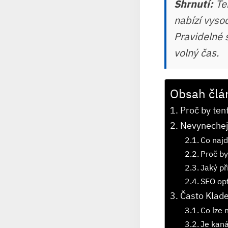
Shrnutí:
Ten
nabízí vysoc
Pravidelné 
volný čas.
Obsah člá
Proč by ten
Nevynechejt
Co najd
Proč by
Jaký př
SEO op
Často Klad
Co lze 
Je kaná