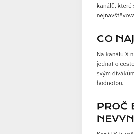
kanálů, které
nejnavštěvova
CO NA
Na kanálu X n
jednat o cesto
svým divákům 
hodnotou.
PROČ 
NEVY