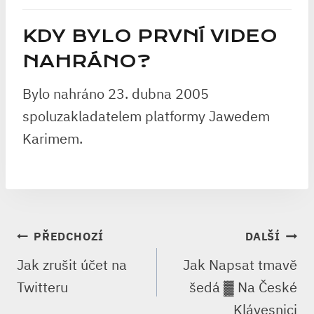
KDY BYLO PRVNÍ VIDEO
NAHRÁNO?
Bylo nahráno 23. dubna 2005
spoluzakladatelem platformy Jawedem
Karimem.
NAVIGACE
PŘEDCHOZÍ
DALŠÍ
PRO
Jak zrušit účet na
Jak Napsat tmavě
PŘÍSPĚVEK
Twitteru
šedá ▓ Na České
Klávesnici