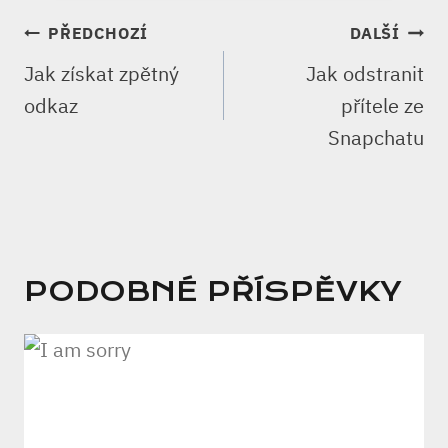
NAVIGACE
PŘEDCHOZÍ
DALŠÍ
PRO
Jak získat zpětný
Jak odstranit
PŘÍSPĚVEK
odkaz
přítele ze
Snapchatu
PODOBNÉ PŘÍSPĚVKY