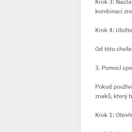
Krok 3: Nasta
kombinaci zna
Krok 4: Uložt
Od této chvíl
3. Pomocí spe
Pokud používá
znaků, který 
Krok 1: Otevře