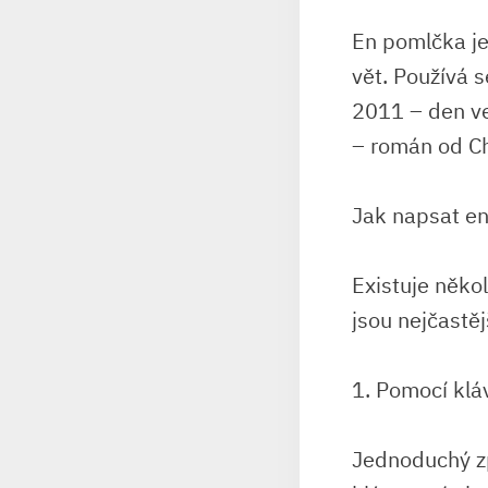
En pomlčka je
vět. Používá s
2011 – den ve
– román od Ch
Jak napsat en
Existuje něko
jsou nejčastěj
1. Pomocí klá
Jednoduchý zp