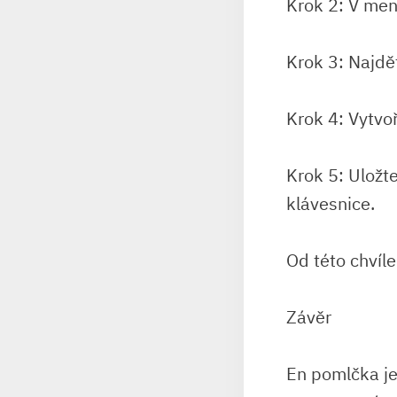
Krok 2: V men
Krok 3: Najdět
Krok 4: Vytvo
Krok 5: Uložt
klávesnice.
Od této chvíl
Závěr
En pomlčka je