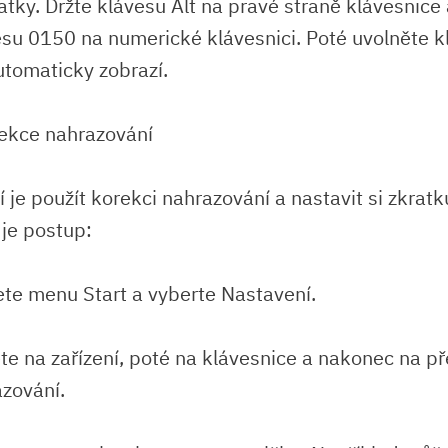
atky. Držte klávesu Alt na pravé straně klávesnice 
esu 0150 na numerické klávesnici. Poté uvolněte kl
tomaticky zobrazí.
ekce nahrazování
 je použít korekci nahrazování a nastavit si zkratk
je postup:
ete menu Start a vyberte Nastavení.
ěte na zařízení, poté na klávesnice a nakonec na p
zování.