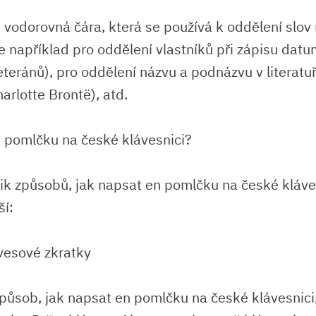
 vodorovná čára, která se používá k oddělení slov
e například pro oddělení vlastníků při zápisu datu
teránů), pro oddělení názvu a podnázvu v literatu
arlotte Brontë), atd.
 pomlčku na české klávesnici?
lik způsobů, jak napsat en pomlčku na české kláve
ší:
vesové zkratky
ůsob, jak napsat en pomlčku na české klávesnici