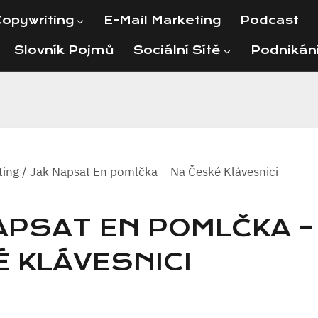
opywriting
E-Mail Marketing
Podcast
Slovník Pojmů
Sociální Sítě
Podnikán
ting
/
Jak Napsat En pomlčka – Na České Klávesnici
APSAT EN POMLČKA –
 KLÁVESNICI