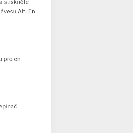
a stiskněte
ávesu Alt. En
u pro en
řepínač