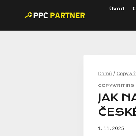
Přeskočit
Úvod
C
na
obsah
Domů
/
Copywri
COPYWRITING
JAK N
ČESKÉ
1. 11. 2025