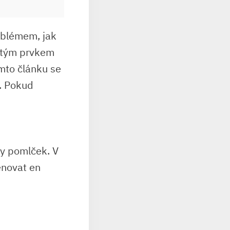
roblémem, jak
žitým prvkem
omto článku se
e. Pokud
py pomlček. V
ěnovat en