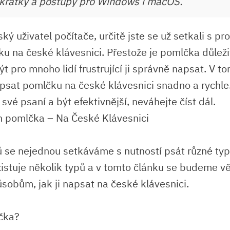
kratky a postupy pro Windows i macOS.
ký uživatel počítače, určitě jste se už setkali s p
u na české klávesnici. Přestože je pomlčka důle
t pro mnoho lidí frustrující ji správně napsat. V t
apsat pomlčku na české klávesnici snadno a rychl
 své psaní a být efektivnější, neváhejte číst dál.
n pomlčka – Na České Klávesnici
tů se nejednou setkáváme s nutností psát různé ty
existuje několik typů a v tomto článku se budeme v
sobům, jak ji napsat na české klávesnici.
čka?