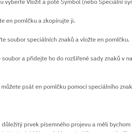
u vyberte Vložit a poté Symbol (nebo Speciální sy
e en pomlčku a zkopírujte ji.
řte soubor speciálních znaků a vložte en pomlčku.
e soubor a přidejte ho do rozšířené sady znaků v n
e můžete psát en pomlčku pomocí speciálního znak
 důležitý prvek písemného projevu a měli bychom 