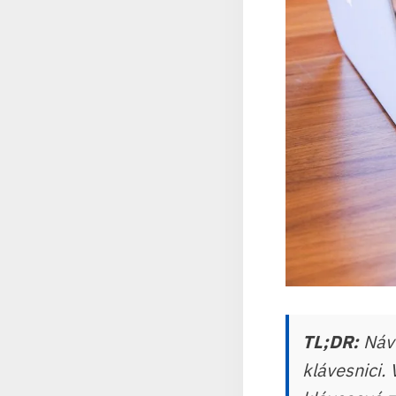
TL;DR:
Návo
klávesnici.