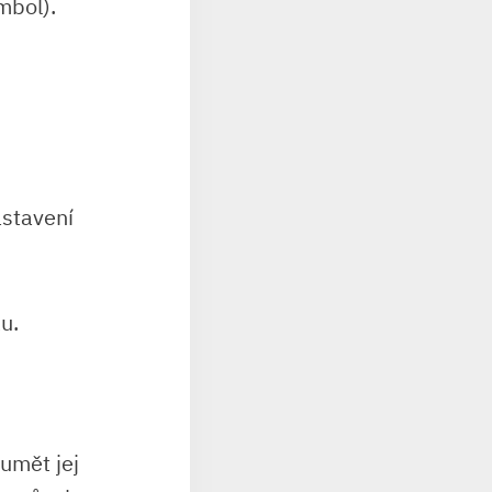
mbol).
astavení
u.
umět jej