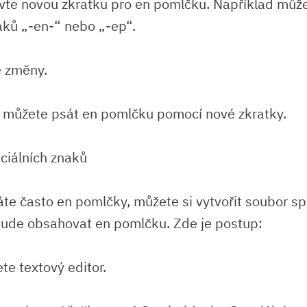
vte novou zkratku pro en pomlčku. Například může
ků „-en-“ nebo „-ep“.
e změny.
e můžete psát en pomlčku pomocí nové zkratky.
ciálních znaků
te často en pomlčky, můžete si vytvořit soubor sp
bude obsahovat en pomlčku. Zde je postup:
te textový editor.