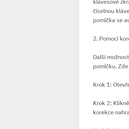
klávesové zkr
číselnou kláv
pomlčka se au
2. Pomocí kor
Další možností
pomlčku. Zde 
Krok 1: Otevř
Krok 2: Klikn
korekce nahra