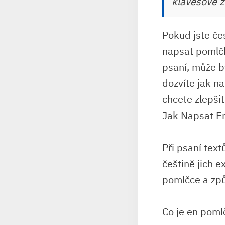
klávesové z
Pokud jste čes
napsat pomlčk
psaní, může bý
dozvíte jak n
chcete zlepšit
Jak Napsat E
Při psaní tex
češtině jich 
pomlčce a způ
Co je en poml