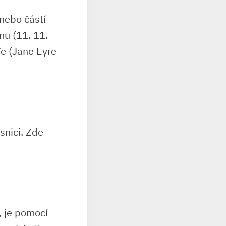
 nebo částí
mu (11. 11.
ře (Jane Eyre
snici. Zde
, je pomocí