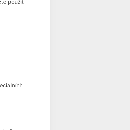
te použít
eciálních