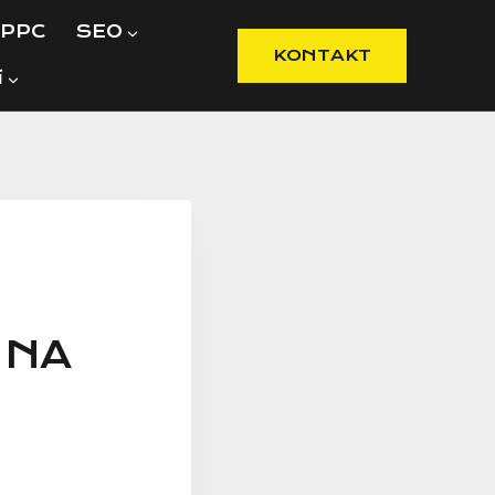
PPC
SEO
KONTAKT
í
 NA