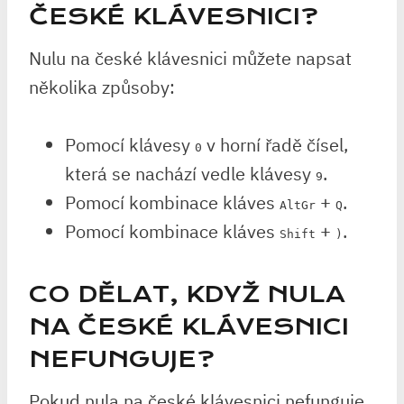
ČESKÉ KLÁVESNICI?
Nulu na české klávesnici můžete napsat
několika způsoby:
Pomocí klávesy
v horní řadě čísel,
0
která se nachází vedle klávesy
.
9
Pomocí kombinace kláves
+
.
AltGr
Q
Pomocí kombinace kláves
+
.
Shift
)
CO DĚLAT, KDYŽ NULA
NA ČESKÉ KLÁVESNICI
NEFUNGUJE?
Pokud nula na české klávesnici nefunguje,