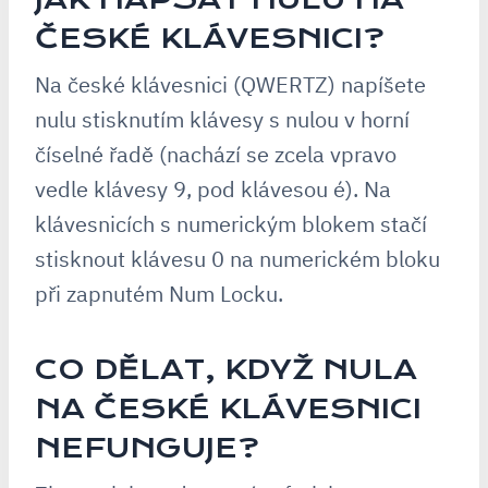
ČESKÉ KLÁVESNICI?
Na české klávesnici (QWERTZ) napíšete
nulu stisknutím klávesy s nulou v horní
číselné řadě (nachází se zcela vpravo
vedle klávesy 9, pod klávesou é). Na
klávesnicích s numerickým blokem stačí
stisknout klávesu 0 na numerickém bloku
při zapnutém Num Locku.
CO DĚLAT, KDYŽ NULA
NA ČESKÉ KLÁVESNICI
NEFUNGUJE?