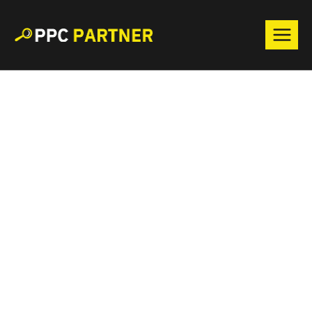
Přeskočit
na
obsah