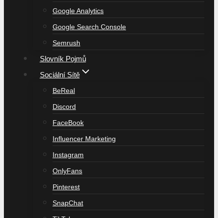
Google Analytics
Google Search Console
Semrush
Slovník Pojmů
Sociální Sítě
BeReal
Discord
FaceBook
Influencer Marketing
Instagram
OnlyFans
Pinterest
SnapChat