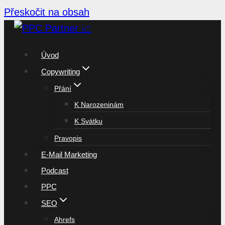
Přeskočit na obsah
Úvod
Copywriting
Přání
K Narozeninám
K Svátku
Pravopis
E-Mail Marketing
Podcast
PPC
SEO
Ahrefs