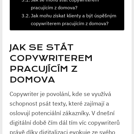
pracujícím z domova?
Jak mohu získat klienty a být úspěšným
copywriterem pracujícím z domova?
JAK SE STÁT
COPYWRITEREM
PRACUJÍCÍM Z
DOMOVA
Copywriter je povolání, kde se využívá
schopnost psát texty, které zajímají a
oslovují potenciální zákazníky. V dnešní
digitální době čím dál tím víc copywriterů
právě díky digitalizaci evokuje ze svého