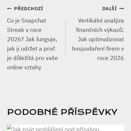
NAVIGACE
PŘEDCHOZÍ
DALŠÍ
PRO
Co je Snapchat
Vertikální analýza
PŘÍSPĚVEK
Streak v roce
finančních výkazů:
2026? Jak funguje,
Jak optimalizovat
jak ji udržet a proč
hospodaření firem v
je důležitá pro vaše
roce 2026
online vztahy
PODOBNÉ PŘÍSPĚVKY