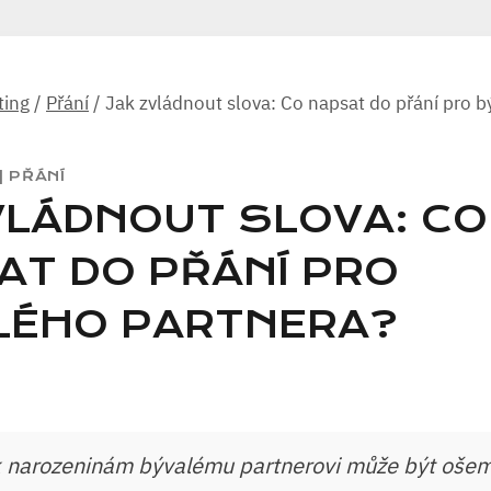
ting
/
Přání
/
Jak zvládnout slova: Co napsat do přání pro 
|
PŘÁNÍ
VLÁDNOUT SLOVA: CO
AT DO PŘÁNÍ PRO
LÉHO PARTNERA?
k narozeninám bývalému partnerovi může být ošem