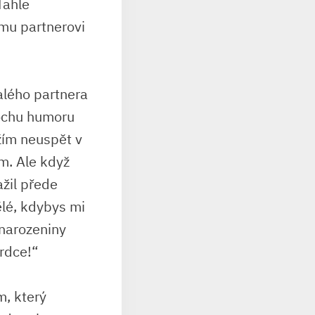
 Tahle
ému partnerovi
valého partnera
rochu humoru
ažím neuspět v
ám. Ale když
ažil přede
ělé,‌ kdybys mi
i narozeniny
srdce!“
m, který