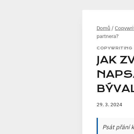
Domů
/
Copywri
partnera?
COPYWRITING
JAK Z
NAPS
BÝVA
29. 3. 2024
Psát přání 