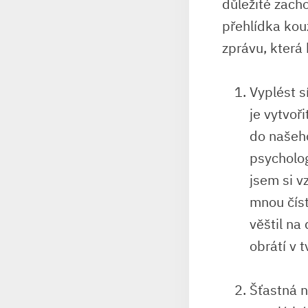
‍důležité⁢ zacho
přehlídka kou
zprávu, která 
Vyplést ⁣
je vytvoř
do​ našeh
psycholog
jsem​ si​
mnou číst
věštil na 
obrátí v 
Šťastná⁣ 