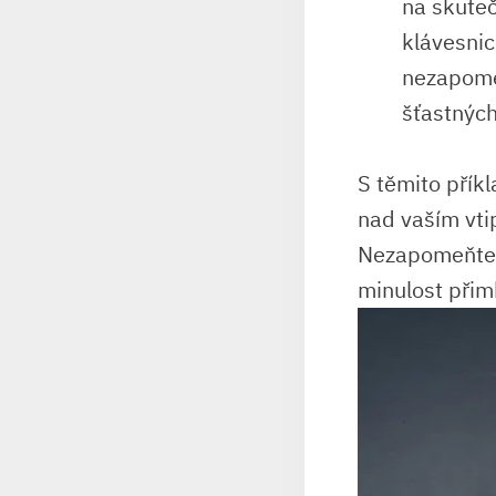
‍na skuteč
klávesnic
nezapomen
šťastných
S těmito ‌příkl
nad vaším vtipe
Nezapomeňte, ⁤
minulost přim