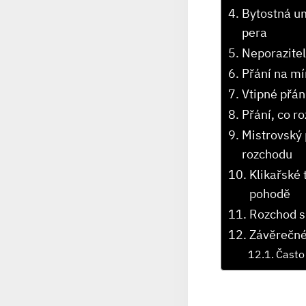
Bytostná ‍u
pera
Neporaziteln
Přání‌ na mí
Vtipné ⁢přán
Přání,‍ co ⁢
Mistrovský ⁣
rozchodu
Klikařské 
⁣pohodě
Rozchod s 
Závěrečné
Často