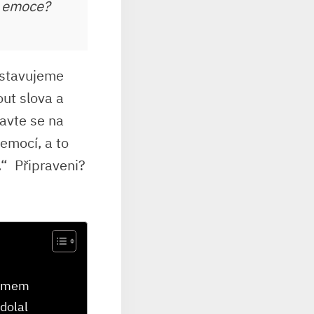
é emoce?
edstavujeme
t ⁤slova a⁣
ravte ​se na
mocí,⁤ a ⁣to
“ ⁤ Připraveni?
šarmem
dolal