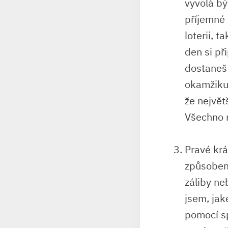
⁤vyvolá ⁢b
příjemné 
loterii, ​
den si při
dostaneš 
okamžiku,
že největš
Všechno n
Pravé krá
způsobem ‌
záliby neb
jsem, ‍jaké
pomocí sp