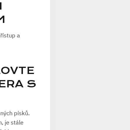
I
M
řístup a
LOVTE
ERA S
čných písků.
, je stále