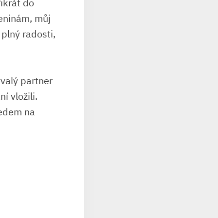
řikrát do
eninám, můj⁣
plný‌ radosti,
ývalý ​partner
​ vložili.
hledem na