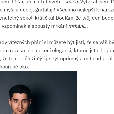
ném hřišti, ale na‌ Interzetu ⁤
smích
. Vyťukal jsem t
e myši a deeej, gratuluji! Všechno nejlepší​ k naroz
utelný⁣ sokolí králičku! Doufám, že tvůj den bude ⁤
 vzpomínek ‍a spousty‌ mrkání
mrkání
„.
ady vítězných přání si můžete⁣ být jisti, že se váš‌ b
m​ rozesměje a ocení eleganci,‌ kterou ⁢jste ⁢do​ přání
že to ⁢nejdůležitější​ je být upřímný⁣ a mít nad‍ po
houřené oko.