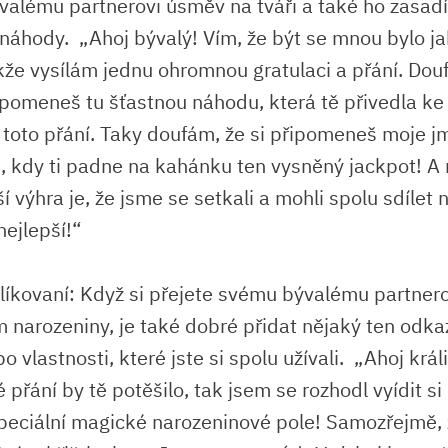
ývalému partnerovi úsměv na‌ tváři ​a⁢ také ho⁢ zasadí
náhody. ⁢ „Ahoj bývalý!​ Vím, že⁣ být se mnou bylo j
takže‍ vysílám jednu ‌ohromnou gratulaci a přání. Dou
pomeneš tu šťastnou⁢ náhodu, která⁤ tě⁣ přivedla⁢ ke 
toto přání. Taky⁣ doufám, ‌že si připomeneš moje j
 kdy ti padne na kahánku⁢ ten vysněný ⁢jackpot! 
í výhra⁤ je, že jsme⁢ se‌ setkali a mohli spolu sdíle
ejlepší!“
líkovaní: Když si ⁤přejete svému bývalému ⁤partnero
narozeniny,⁢ je ⁣také dobré přidat nějaký ⁤ten ‌odkaz
o ⁤vlastnosti, které jste si spolu užívali. ‍ „Ahoj krá
‌ přání by ⁢tě‌ potěšilo, tak⁣ jsem se​ rozhodl vyídit si
eciální ⁤magické narozeninové‍ pole! Samozřejmě, 