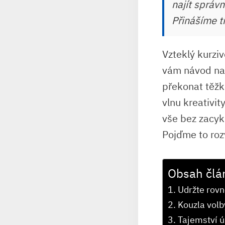
najít správ
Přinášíme t
Vzteklý kurzi
vám návod na ​
překonat⁤ těžk
vlnu⁢ kreativit
vše bez‍ zacyk
Pojďme to roz
Obsah člá
Udržte rovn
Kouzla⁣ vol
Tajemství ú