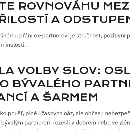
TE ROVNOVÁHU MEZ
ŘILOSTÍ A ODSTUPE
nému přání ex-partnerovi je stručnost, pozitivní p
minulosti.
LA⁣ VOLBY SLOV: OS
O‍ BÝVALÉHO PARTN
ANCÍ A ŠARMEM
ko poušť, plné⁤ úžasných oáz, ​ale ​občas ⁣i nebezpe
e s bývalým partnerem rozešli v​ dobrém nebo ve ⁢zlém