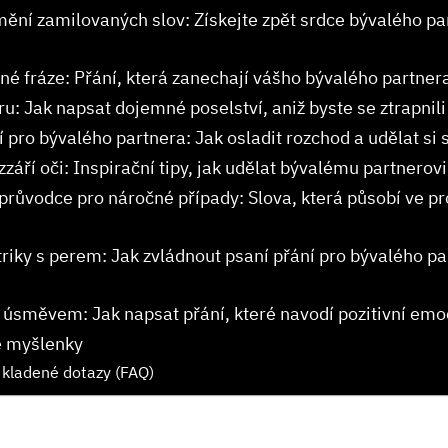
mění ⁢zamilovaných slov: Získejte⁣ zpět srdce bývalého pa
é⁢ fráze: Přání, která zanechají vášho⁢ bývalého partnera 
ru:​ Jak napsat dojemné poselství, aniž‌ byste ⁣se ztrapnili
í pro bývalého partnera: Jak osladit rozchod a udělat‌ si
rozzáří oči: Inspirační tipy,​ jak udělat bývalému⁢ partnerov
průvodce pro ⁣náročné případy: ⁣Slova, která působí ⁣ve p
triky s perem: Jak zvládnout psaní⁤ přání pro bývalého par
úsměvem: Jak napsat přání, které ⁤navodí pozitivní emo
 myšlenky
 kladené dotazy (FAQ)