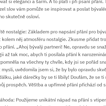
vat si ‍eleganci a šarm. A to platí⁤ i​ při psaní přání.‌
zel slov vám‌ pomůže se inspirovat a‌ poslat býval
ho‍ skutečně ‌osloví.
sítě nostalgie: ⁣Základem pro ⁣napsání ⁢přání pro bý
it kolem něj atmosféru nostalgie. Zkusme přidat‌ t
o ‌přání. „Ahoj ​bývalý partneri! Ne, opravdu se sn
ii až tak moc, abych ⁣ti ‌posílala přání k​ narozenin
 vzpomněla‌ na všechny ty chvíle, kdy jsi se pořád sn
 mysli, uvědomila jsem​ si, že by bylo‌ opravdu​ skv
dálku, jaké ‌dárečky​ by se ⁢ti líbily! Doufám, že se t
tvůj prospěch. Věštba ⁣a upřímné ​přání přichází od ​
náhoda:​ Použijeme unikátní nápad na přání s ‍vtipe