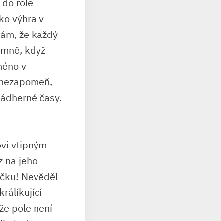
 do ⁤role
ako výhra v
fám,‍ že‍ každý
mně, ⁣když ​
méno v
A nezapomeň,
t nádherné časy.
vi vtipným​
 ‌na jeho
ličku! ‍Nevěděl
 králíkující
že pole není