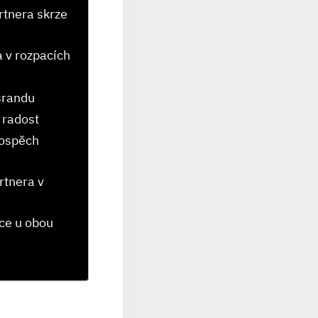
rtnera skrze
‍v ‌rozpacích
 srandu
i radost
rospěch
tnera​ v
ce ​u obou