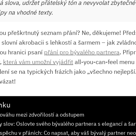
ná slova, udržet přátelský tón a nevyvolat zbytečn
ipy na vhodné texty.
vou přeškrtnutý seznam ‌přání?‍ Ne, děkujeme! ⁢Př
slovní akrobacii s⁢ lehkostí a šarmem – jak ‍zvládnou
ou ⁤hranici psaní
přání pro bývalého partnera
. Přip
y,
která vám umožní‍ vyjádřit
all-you-can-feel menu e
lení se na ‍typických frázích jako „všechno nejlepší.
vázat!
nku
ováhu mezi zdvořilostí a odstupem
by slov: Oslovte svého‍ bývalého partnera s elegancí a 
spěchu⁤ v přáních: Co napsat, aby‌ váš bývalý partner neo