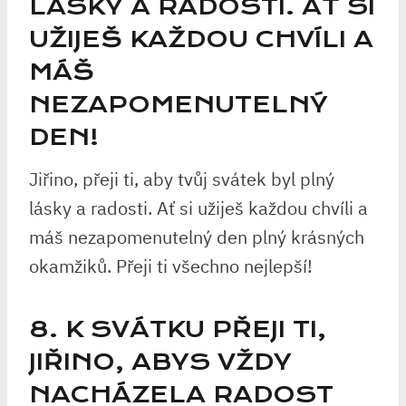
LÁSKY A RADOSTI. AŤ SI
UŽIJEŠ KAŽDOU CHVÍLI A
MÁŠ
NEZAPOMENUTELNÝ
DEN!
Jiřino, přeji ti, aby tvůj svátek byl plný
lásky a radosti. Ať si užiješ každou chvíli a
máš nezapomenutelný den plný krásných
okamžiků. Přeji ti všechno nejlepší!
8. K SVÁTKU PŘEJI TI,
JIŘINO, ABYS VŽDY
NACHÁZELA RADOST