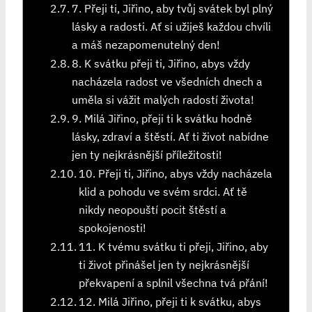
7. Přeji ti, Jiřino, aby tvůj svátek byl plný
lásky a radosti. Ať si užiješ každou chvíli
a máš nezapomenutelný den!
8. K svátku přeji ti, Jiřino, abys vždy
nacházela radost ve všedních dnech a
uměla si vážit malých radostí života!
9. Milá Jiřino, přeji ti k svátku hodně
lásky, zdraví a štěstí. Ať ti život nabídne
jen ty nejkrásnější příležitosti!
10. Přeji ti, Jiřino, abys vždy nacházela
klid a pohodu ve svém srdci. Ať tě
nikdy neopouští pocit štěstí a
spokojenosti!
11. K tvému svátku ti přeji, Jiřino, aby
ti život přinášel jen ty nejkrásnější
překvapení a splnil všechna tvá přání!
12. Milá Jiřino, přeji ti k svátku, abys