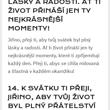
LÁSKY A RADOSTI. AŤ TI
ŽIVOT PŘINÁŠÍ JEN TY
NEJKRÁSNĚJŠÍ
MOMENTY!
Jiřino, přeji ti, aby tvůj svátek byl plný
lásky a radosti. Ať ti život přináší jen ty
nejkrásnější momenty, které ti zpříjemňují
každý den. Přeji ti, abys se cítila milovaná
a šťastná v každém okamžiku!
14. K SVÁTKU TI PŘEJI,
JIŘINO, ABY TVŮJ ŽIVOT
BYL PLNÝ PŘÁTELSTVÍ