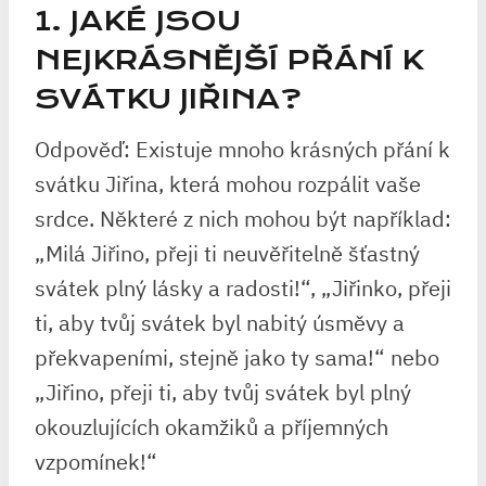
1. JAKÉ JSOU
NEJKRÁSNĚJŠÍ PŘÁNÍ K
SVÁTKU JIŘINA?
Odpověď: Existuje mnoho krásných přání k
svátku Jiřina, která mohou rozpálit vaše
srdce. Některé z nich mohou být například:
„Milá Jiřino, přeji ti neuvěřitelně šťastný
svátek plný lásky a radosti!“, „Jiřinko, přeji
ti, aby tvůj svátek byl nabitý úsměvy a
překvapeními, stejně jako ty sama!“ nebo
„Jiřino, přeji ti, aby tvůj svátek byl plný
okouzlujících okamžiků a příjemných
vzpomínek!“