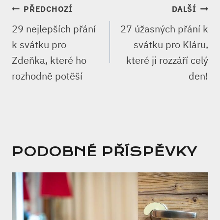
NAVIGACE
PŘEDCHOZÍ
DALŠÍ
PRO
29 nejlepších přání
27 úžasných přání k
PŘÍSPĚVEK
k svátku pro
svátku pro Kláru,
Zdeňka, které ho
které ji rozzáří celý
rozhodně potěší
den!
PODOBNÉ PŘÍSPĚVKY