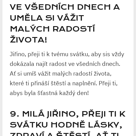
VE VŠEDNÍCH DNECH A
UMĚLA SI VÁŽIT
MALÝCH RADOSTÍ
ŽIVOTA!
Jiřino, přeji ti k tvému svátku, aby sis vždy
dokázala najít radost ve všedních dnech.
Ať si umíš vážit malých radostí života,
které ti přináší štěstí a naplnění. Přeji ti,
abys byla šťastná každý den!
9. MILÁ JIŘINO, PŘEJI TI K
SVÁTKU HODNĚ LÁSKY,
ZDRAVÍ A ŠTĚSTÍ. AŤ TI