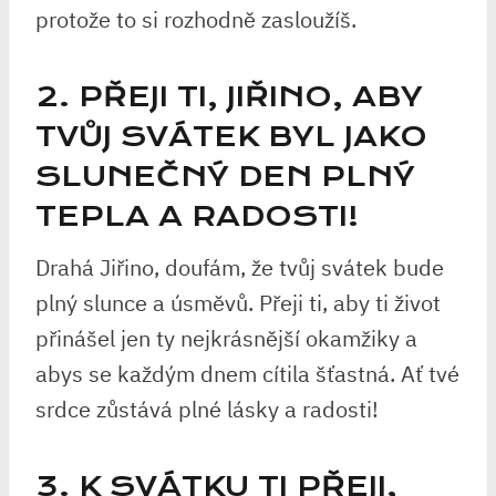
protože to si rozhodně zasloužíš.
2. PŘEJI TI, JIŘINO, ABY
TVŮJ SVÁTEK BYL JAKO
SLUNEČNÝ DEN PLNÝ
TEPLA A RADOSTI!
Drahá Jiřino, doufám, že tvůj svátek bude
plný slunce a úsměvů. Přeji ti, aby ti život
přinášel jen ty nejkrásnější okamžiky a
abys se každým dnem cítila šťastná. Ať tvé
srdce zůstává plné lásky a radosti!
3. K SVÁTKU TI PŘEJI,