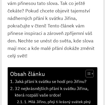
vám přinesou tato slova. Tak co ještě
čekáte? Pokud chcete objevit tajemství
nádherných přání k svátku Jiřina,
pokračujte v čtení! Tento článek vám
přinese inspiraci a zároveň zpříjemní váš
den. Nechte se unést do světa, kde slova
mají moc a kde malé přání dokáže změnit
celý svět!
Obsah článku
Jaká přání k svátku se hodí pro Jiřinu?
32 nejkrásnějších přání k svátku Jiřina,
která rozpálí vaše srdce!
1. Milá Jiřino, přeji ti krásný svátek plný