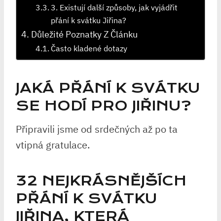
3. Existují další způsoby, jak vyjádřit
přání k svátku Jiřina?
Důležité Poznatky Z Článku
Často kladené dotazy
JAKÁ PŘÁNÍ K SVÁTKU
SE HODÍ PRO JIŘINU?
Připravili jsme od srdečných až po ta
vtipná gratulace.
32 NEJKRÁSNĚJŠÍCH
PŘÁNÍ K SVÁTKU
JIŘINA, KTERÁ