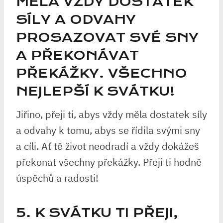
MĚLA VŽDY DOSTATEK
SÍLY A ODVAHY
PROSAZOVAT SVÉ SNY
A PŘEKONÁVAT
PŘEKÁŽKY. VŠECHNO
NEJLEPŠÍ K SVÁTKU!
Jiřino, přeji ti, abys vždy měla dostatek síly
a odvahy k tomu, abys se řídila svými sny
a cíli. Ať tě život neodradí a vždy dokážeš
překonat všechny překážky. Přeji ti hodně
úspěchů a radosti!
5. K SVÁTKU TI PŘEJI,