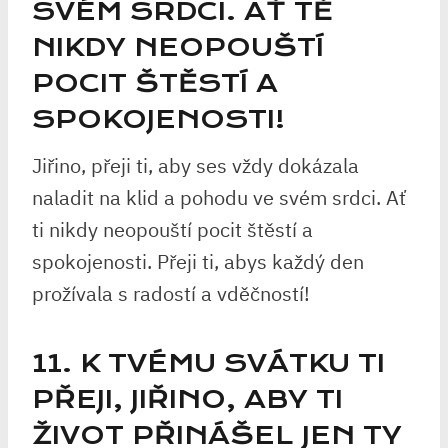
SVÉM SRDCI. AŤ TĚ
NIKDY NEOPOUŠTÍ
POCIT ŠTĚSTÍ A
SPOKOJENOSTI!
Jiřino, přeji ti, aby ses vždy dokázala
naladit na klid a pohodu ve svém srdci. Ať
ti nikdy neopouští pocit štěstí a
spokojenosti. Přeji ti, abys každý den
prožívala s radostí a vděčností!
11. K TVÉMU SVÁTKU TI
PŘEJI, JIŘINO, ABY TI
ŽIVOT PŘINÁŠEL JEN TY