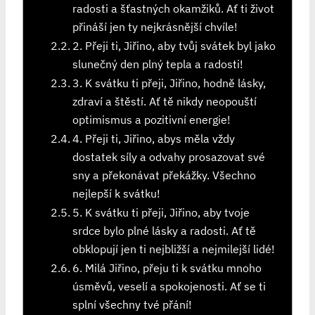
radosti a šťastných okamžiků. Ať ti život
přináší jen ty nejkrásnější chvíle!
2. Přeji ti, Jiřino, aby tvůj svátek byl jako
slunečný den plný tepla a radosti!
3. K svátku ti přeji, Jiřino, hodně lásky,
zdraví a štěstí. Ať tě nikdy neopouští
optimismus a pozitivní energie!
4. Přeji ti, Jiřino, abys měla vždy
dostatek síly a odvahy prosazovat své
sny a překonávat překážky. Všechno
nejlepší k svátku!
5. K svátku ti přeji, Jiřino, aby tvoje
srdce bylo plné lásky a radosti. Ať tě
obklopují jen ti nejbližší a nejmilejší lidé!
6. Milá Jiřino, přeju ti k svátku mnoho
úsměvů, veselí a spokojenosti. Ať se ti
splní všechny tvé přání!