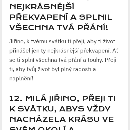
NEJKRÁSNĚJŠÍ
PŘEKVAPENÍ A SPLNIL
VŠECHNA TVÁ PŘÁNÍ!
Jiřino, k tvému svátku ti přeji, aby ti život
přinášel jen ty nejkrásnější překvapení. Ať
se ti splní všechna tvá přání a touhy. Přeji
ti, aby tvůj život byl plný radosti a
naplnění!
12. MILÁ JIŘINO, PŘEJI TI
K SVÁTKU, ABYS VŽDY
NACHÁZELA KRÁSU VE
SVÉM OKOLÍ A