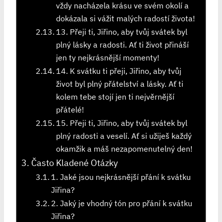
vždy nacházela krásu ve svém okolí a
dokázala si vážit malých radostí života!
13. Přeji ti, Jiřino, aby tvůj svátek byl
plný lásky a radosti. Ať ti život přináší
jen ty nejkrásnější momenty!
14. K svátku ti přeji, Jiřino, aby tvůj
život byl plný přátelství a lásky. Ať ti
kolem tebe stojí jen ti nejvěrnější
přátelé!
15. Přeji ti, Jiřino, aby tvůj svátek byl
plný radosti a veselí. Ať si užiješ každý
okamžik a máš nezapomenutelný den!
Často Kladené Otázky
1. Jaké jsou nejkrásnější přání k svátku
Jiřina?
2. Jaký je vhodný tón pro přání k svátku
Jiřina?