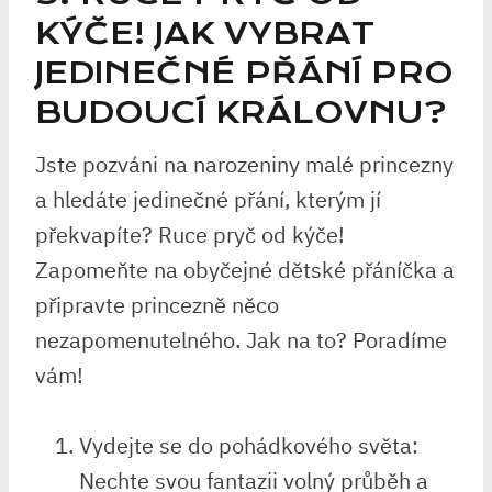
KÝČE! JAK VYBRAT
JEDINEČNÉ PŘÁNÍ PRO
⁣BUDOUCÍ‌ KRÁLOVNU?
Jste‌ pozváni na narozeniny malé⁣ princezny
a ‌hledáte jedinečné přání, kterým jí
překvapíte? ⁤Ruce ⁤pryč od ⁣kýče!
Zapomeňte na obyčejné dětské přáníčka a
připravte ⁤princezně něco​
nezapomenutelného. Jak na to? ‌Poradíme‍
vám!
Vydejte se do‌ pohádkového světa:
‌Nechte svou fantazii volný průběh a