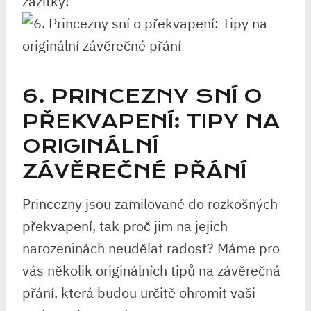
zážitky!
6. PRINCEZNY SNÍ O
⁤PŘEKVAPENÍ: TIPY NA⁢
ORIGINÁLNÍ
ZÁVĚREČNÉ PŘÁNÍ
Princezny jsou‌ zamilované do rozkošných
překvapení,⁤ tak proč jim na jejich
narozeninách neudělat radost? Máme⁣ pro
vás několik originálních ‍tipů ⁢na závěrečná‌
přání, která budou ‌určitě ohromit vaši​