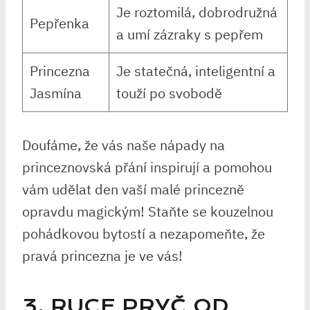
Je roztomilá, dobrodružná
Pepřenka
a ⁢umí zázraky ⁤s pepřem
Princezna
Je statečná, ‍inteligentní a
Jasmína
touží po svobodě
Doufáme, že‌ vás‍ naše nápady na
princeznovská přání inspirují a pomohou
vám ⁢udělat den‌ vaší malé‌ princezně
‌opravdu magickým! Staňte​ se kouzelnou
pohádkovou bytostí a nezapomeňte, že
pravá ‍princezna je ve vás!
3. RUCE PRYČ OD