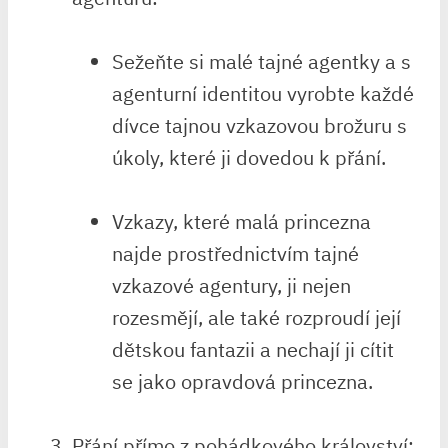
Sežeňte si malé tajné agentky a ‌s​
agenturní ⁤identitou vyrobte⁤ každé‍
dívce tajnou‍ vzkazovou brožuru s
úkoly, které ji dovedou k ​přání.
Vzkazy, které malá princezna
najde prostřednictvím tajné
vzkazové agentury,⁢ ji⁢ nejen⁤
rozesmějí, ale ⁢také rozproudí její
dětskou fantazii ⁤a‌ nechají ji cítit‌
se jako opravdová ⁤princezna.
Přání přímo z pohádkového království: