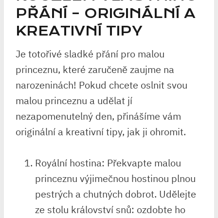
PŘÁNÍ‍ – ORIGINÁLNÍ A
KREATIVNÍ TIPY
Je totořivé sladké přání pro malou
princeznu, které zaručeně zaujme na
⁣narozeninách!‌ Pokud chcete oslnit svou
malou princeznu a ⁣udělat⁢ jí
nezapomenutelný den, přinášíme vám
originální a kreativní ⁤tipy, jak ⁢ji ohromit.
Royální hostina: Překvapte ⁢malou
princeznu výjimečnou‌ hostinou plnou
pestrých a chutných ⁤dobrot. Udělejte
ze⁤ stolu ​království snů: ozdobte ho