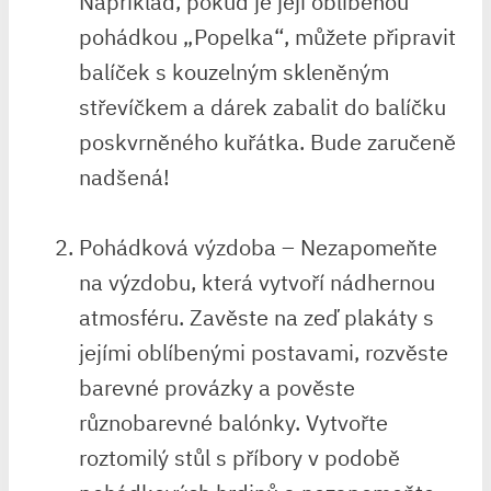
Například, ⁢pokud​ je⁣ její oblíbenou
pohádkou „Popelka“, můžete připravit
balíček s ​kouzelným skleněným⁢
střevíčkem a dárek zabalit do balíčku
poskvrněného kuřátka. Bude ⁢zaručeně
nadšená!
Pohádková výzdoba – Nezapomeňte
na výzdobu, která vytvoří ⁤nádhernou
atmosféru. Zavěste na zeď ​plakáty s
jejími‍ oblíbenými postavami,⁣ rozvěste⁣
barevné provázky a pověste‍
různobarevné⁤ balónky.​ Vytvořte
roztomilý ⁢stůl s příbory v podobě