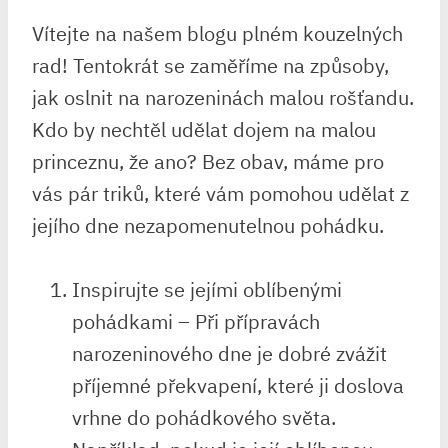
Vítejte na našem‌ blogu plném ‌kouzelných
rad! Tentokrát se zaměříme ‍na‌ způsoby,⁢
jak oslnit‍ na narozeninách‌ malou ⁤rošťandu.
Kdo by nechtěl udělat dojem ⁢na malou
⁤princeznu, že‌ ano? Bez obav,‌ máme ‌pro
vás pár triků, ‌které‌ vám ⁤pomohou udělat z
jejího dne nezapomenutelnou pohádku.
Inspirujte se jejími oblíbenými
⁤pohádkami – Při přípravách
narozeninového dne je dobré zvážit
příjemné⁤ překvapení, které ji doslova
vrhne do ⁤pohádkového světa.⁢