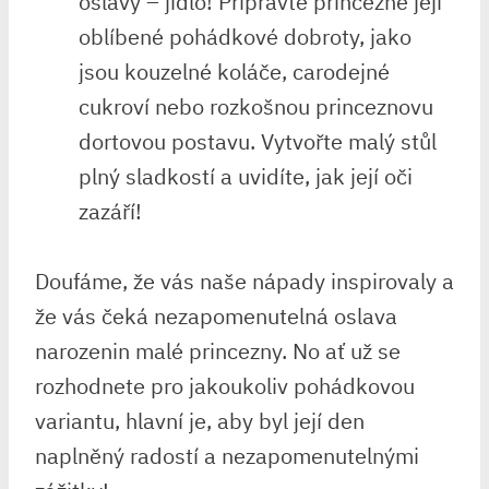
oslavy – jídlo! Připravte princezně ‍její
oblíbené pohádkové‌ dobroty, jako
‍jsou kouzelné koláče, ⁢carodejné
‍cukroví nebo ‍rozkošnou princeznovu
dortovou postavu. Vytvořte ⁤malý stůl
plný sladkostí a uvidíte, jak její oči
zazáří!
Doufáme, že vás naše nápady inspirovaly a⁢
že vás čeká‍ nezapomenutelná oslava
narozenin malé princezny. No ať už se
rozhodnete pro jakoukoliv pohádkovou
variantu, hlavní je, aby byl její den
naplněný⁣ radostí a nezapomenutelnými