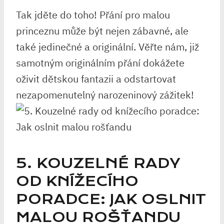
Tak ⁣jděte do toho! Přání pro malou
princeznu může být nejen zábavné, ale
také jedinečné a ‍originální. Věřte ‌nám, již
samotným originálním přání dokážete
oživit dětskou fantazii a odstartovat
nezapomenutelný ​narozeninový zážitek!
5. ⁢KOUZELNÉ RADY
OD KNÍŽECÍHO⁤
PORADCE: JAK OSLNIT
⁤MALOU ROŠŤANDU