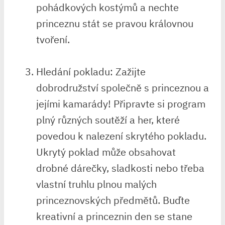
pohádkových⁢ kostýmů a nechte⁤
princeznu stát se pravou královnou
tvoření.
Hledání pokladu: Zažijte
⁢dobrodružství společně s princeznou a
jejími kamarády!⁢ Připravte si program
plný ⁢různých soutěží a⁤ her, které
povedou k nalezení skrytého‌ pokladu. ​
Ukrytý poklad může obsahovat
drobné dárečky, sladkosti nebo‌ třeba
vlastní truhlu plnou‍ malých​
princeznovských‌ předmětů. Buďte
kreativní a princeznin⁣ den ​se stane