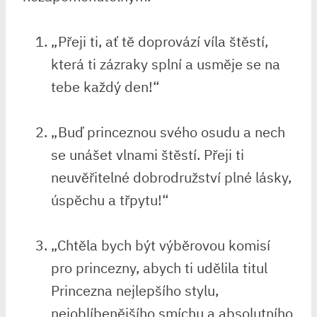
„Přeji ti, ať tě ⁣doprovází víla štěstí,
která ti zázraky ‌splní a usměje ‌se na
tebe každý den!“
„Buď princeznou svého osudu a nech
se ⁤unášet vlnami štěstí. Přeji ti
neuvěřitelné dobrodružství​ plné lásky,​
úspěchu a třpytu!“
„Chtěla ​bych být výběrovou komisí
pro ​princezny, abych ti udělila titul
Princezna nejlepšího stylu,
nejoblíbenějšího smíchu a absolutního