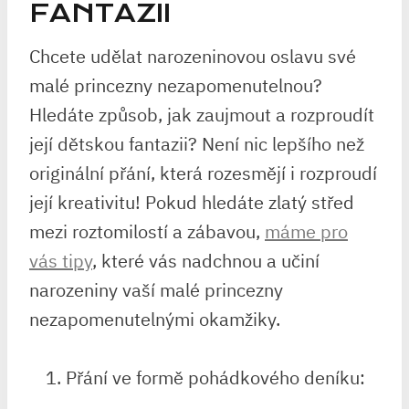
FANTAZII
Chcete udělat narozeninovou oslavu své
malé princezny nezapomenutelnou?
Hledáte‍ způsob, ‍jak zaujmout a rozproudít
⁣její dětskou​ fantazii? Není nic ⁤lepšího než
originální přání, která rozesmějí i rozproudí
její kreativitu! Pokud ⁤hledáte zlatý⁢ střed⁤
mezi roztomilostí a zábavou,‍
máme pro
vás tipy
, ⁣které vás nadchnou a učiní
narozeniny vaší malé princezny
nezapomenutelnými okamžiky.
Přání ⁢ve formě‍ pohádkového deníku: