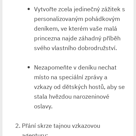
Vytvořte zcela jedinečný zážitek ⁢s
personalizovaným ‍pohádkovým
deníkem,⁤ ve ‍kterém⁤ vaše malá
princezna najde záhadný příběh
svého vlastního dobrodružství.
Nezapomeňte​ v deníku ⁤nechat
místo na speciální zprávy a
vzkazy od dětských ⁣hostů, aby⁢ se
stala hvězdou narozeninové
oslavy.
Přání skrze ​tajnou ‌vzkazovou
agenturu: