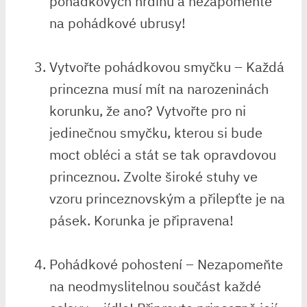
⁢pohádkových hrdinů a nezapomeňte
na pohádkové ubrusy!
Vytvořte pohádkovou‌ smyčku – Každá
princezna⁢ musí ⁤mít na narozeninách
korunku,⁣ že ⁣ano? Vytvořte‌ pro ni
jedinečnou smyčku, kterou‍ si bude
moct obléci a stát se tak opravdovou
princeznou. Zvolte široké ‌stuhy ve
vzoru princeznovským ⁤a přilepťte je‍ na
pásek. Korunka je připravena!
Pohádkové pohostení – Nezapomeňte
na‌ neodmyslitelnou součást každé‌