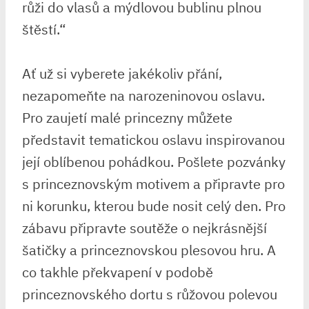
⁤růži do⁣ vlasů a mýdlovou bublinu⁢ plnou
štěstí.“
Ať už si vyberete jakékoliv přání,
nezapomeňte na narozeninovou⁤ oslavu.
⁣Pro ​zaujetí malé princezny‌ můžete
představit tematickou oslavu ‌inspirovanou⁢
její oblíbenou pohádkou. Pošlete pozvánky‍
s ‍princeznovským motivem a připravte pro
ni korunku, kterou bude nosit celý den. Pro
zábavu připravte soutěže o nejkrásnější
šatičky a princeznovskou ⁣plesovou hru. A
‌co ​takhle‍ překvapení v podobě
princeznovského dortu s⁣ růžovou⁤ polevou