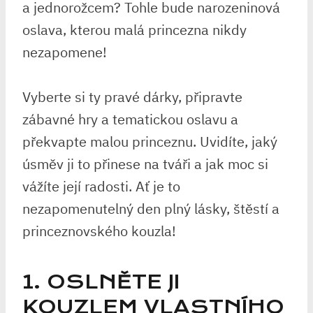
‍a jednorožcem? Tohle bude narozeninová
oslava, kterou malá‌ princezna nikdy‌
nezapomene!
Vyberte si ty pravé dárky, připravte
‌zábavné hry a tematickou ⁤oslavu a
překvapte​ malou ​princeznu. ‍Uvidíte, jaký
úsměv ji to‍ přinese na tváři a jak moc ​si
vážíte její radosti.​ Ať je to⁤
nezapomenutelný den​ plný⁢ lásky, štěstí ⁤a
princeznovského⁤ kouzla!
1. OSLNĚTE JI
KOUZLEM VLASTNÍHO‍