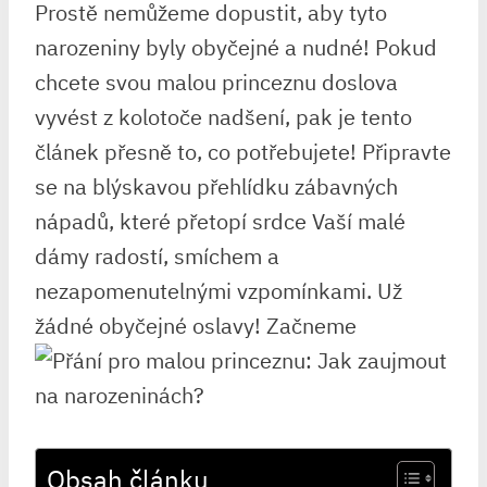
Prostě nemůžeme ‌dopustit,⁣ aby tyto‌
narozeniny byly⁢ obyčejné a nudné! Pokud
chcete svou malou princeznu doslova
vyvést z kolotoče nadšení, pak je tento​
článek přesně⁤ to, co potřebujete!‌ Připravte
se na ​blýskavou přehlídku ‍zábavných
nápadů, které přetopí⁢ srdce Vaší malé
dámy radostí, smíchem a
nezapomenutelnými vzpomínkami. Už​
žádné obyčejné oslavy!⁤ Začneme
Obsah článku