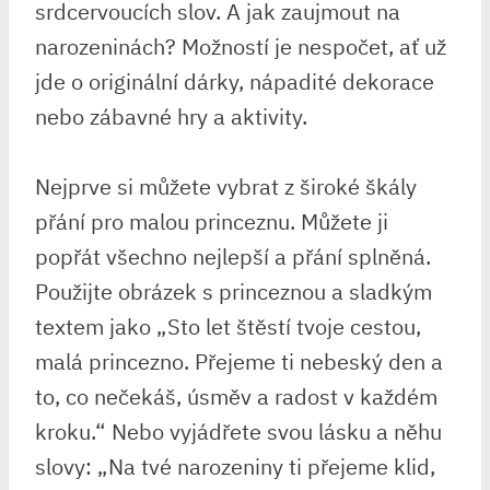
srdcervoucích‍ slov. A ‌jak zaujmout na
narozeninách? ‌Možností je nespočet, ať už
‍jde o originální dárky, ‍nápadité dekorace
nebo zábavné ‍hry a aktivity.
Nejprve si ​můžete ⁢vybrat z široké škály
přání pro malou princeznu. Můžete ji
popřát⁤ všechno nejlepší a přání splněná.
Použijte‌ obrázek s princeznou a‌ sladkým‍
textem‍ jako „Sto ⁤let štěstí‌ tvoje ⁣cestou,​
malá princezno. Přejeme⁣ ti nebeský⁣ den a
⁤to, ⁣co nečekáš, úsměv a radost v každém
kroku.“ Nebo vyjádřete svou⁤ lásku​ a něhu
slovy: „Na tvé narozeniny ti přejeme klid,