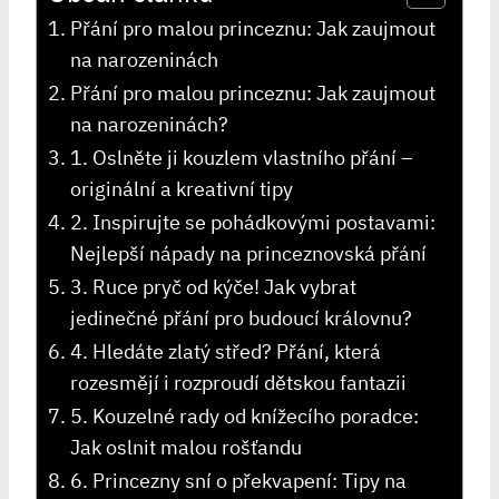
Přání pro malou princeznu: Jak zaujmout
na narozeninách
Přání pro malou princeznu: Jak zaujmout
na‍ narozeninách?
1. Oslněte ji kouzlem vlastního‍ přání‍ –
originální a kreativní tipy
2.‌ Inspirujte se pohádkovými ‌postavami:
Nejlepší nápady na princeznovská přání
3. Ruce pryč od kýče! Jak vybrat
jedinečné přání pro ⁣budoucí‌ královnu?
4. ​Hledáte zlatý střed? Přání, ​která
rozesmějí i⁣ rozproudí dětskou fantazii
5. ⁢Kouzelné rady od knížecího⁤ poradce:
Jak oslnit ⁤malou rošťandu
6. Princezny sní o ⁤překvapení: Tipy na⁢