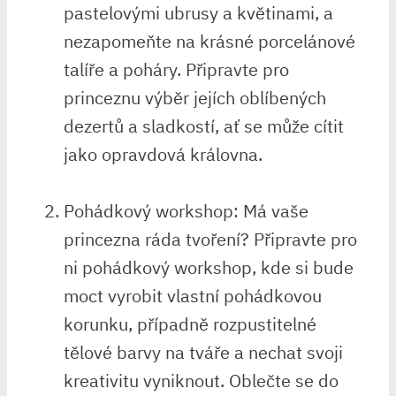
pastelovými ubrusy a květinami, a
nezapomeňte na krásné porcelánové
talíře⁢ a⁣ poháry. Připravte pro
princeznu‍ výběr jejích ​oblíbených
dezertů a⁣ sladkostí, ať‍ se může​ cítit
jako opravdová královna.
Pohádkový workshop: Má⁤ vaše
princezna ​ráda tvoření? Připravte ⁤pro
ni pohádkový workshop, kde ⁢si bude
moct vyrobit⁣ vlastní pohádkovou
⁤korunku, případně rozpustitelné
tělové⁤ barvy na tváře a nechat⁢ svoji⁢
kreativitu⁤ vyniknout. Oblečte se do