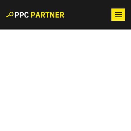
Přeskočit
na
obsah