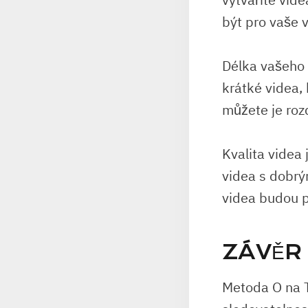
být pro vaše 
Délka vašeho v
krátké videa,
můžete je rozd
Kvalita videa 
videa s dobrý
videa budou p
ZÁVĚR
Metoda O na T