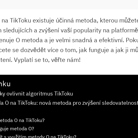
že na TikToku existuje účinná metoda, kterou můžet
 sledujících a zvýšení vaší popularity na platform
nuje O metoda a je velmi snadná a efektivní. Po
ete se dozvědět více o tom, jak funguje a jak ji m
tení. Vyplatí se to, věřte nám!
nku
ky ovlivnit algoritmus TikToku
a O na TikToku: nová metoda pro zvýšení sledovatelnost
etoda O na TikToku?
nguje metoda O?
ít s využitím metody O na TikToku?