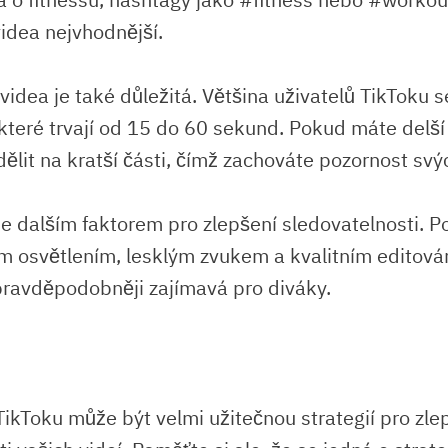
videa nejvhodnější.
idea je také důležitá. Většina uživatelů TikToku s
 které trvají od 15 do 60 sekund. Pokud máte delší
ělit na kratší části, čímž zachováte pozornost svý
je dalším faktorem pro zlepšení sledovatelnosti. P
m osvětlením, lesklým zvukem a kvalitním editová
ravděpodobněji zajímavá pro diváky.
ikToku může být velmi užitečnou strategií pro zle