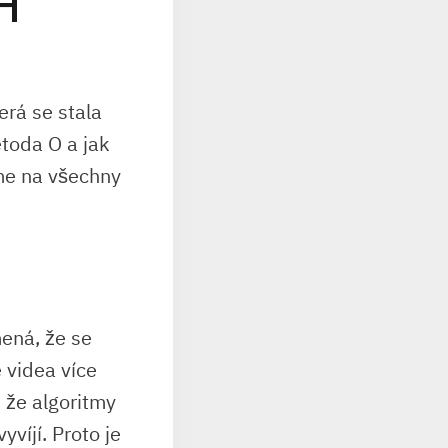
H
erá se stala
etoda O a jak
me na všechny
mená, že se
 videa více
 že algoritmy
víjí. Proto je