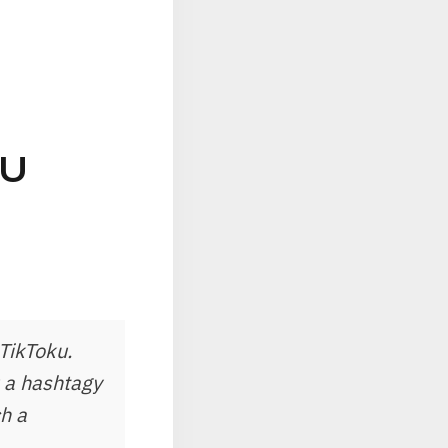
KU
TikToku.
u a hashtagy
h a