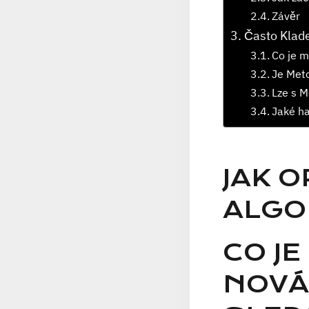
Závěr
Často Klad
Co je m
Je Meto
Lze s M
Jaké ha
JAK O
ALGO
CO JE
NOVÁ