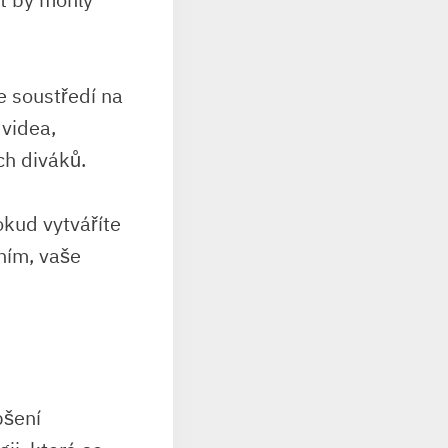
e soustředí na
 videa,
ch diváků.
okud vytváříte
ním, vaše
pšení