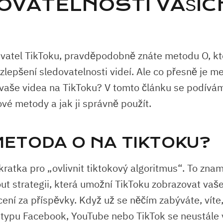
OVATELNOSTI VAŠIC
ivatel TikToku, pravděpodobně znáte metodu O, kt
zlepšení sledovatelnosti videí. Ale co přesně je m
 vaše videa na TikToku? V tomto článku se podívá
ové metody a jak ji správně použít.
 METODA O NA TIKTOKU?
kratka pro „ovlivnit tiktokový algoritmus“. To zna
out strategii, která umožní TikToku zobrazovat vaše
cení za příspěvky. Když už se něčím zabýváte, víte,
í typu Facebook, YouTube nebo TikTok se neustále vy