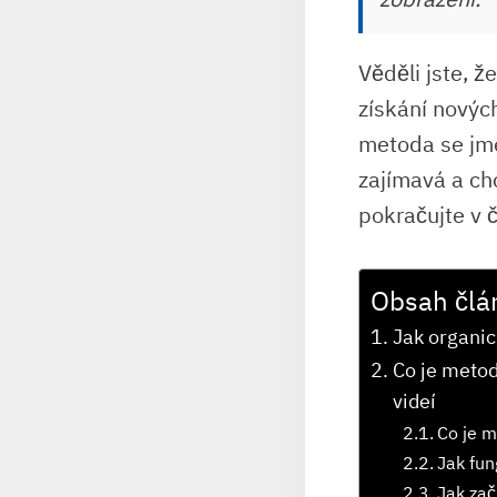
Věděli jste, 
získání nových
metoda se jme
zajímavá a chc
pokračujte v č
Obsah člá
Jak organic
Co je metod
videí
Co je m
Jak fu
Jak zač