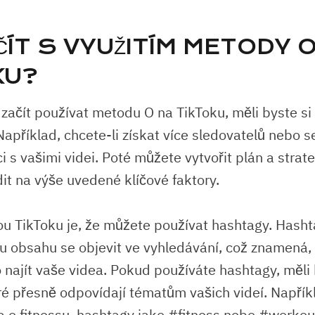
ČÍT S VYUŽITÍM METODY 
KU?
začít používat metodu O na TikToku, měli byste si
 Například, chcete-li získat více sledovatelů nebo s
ci s vašimi videi. Poté můžete vytvořit plán a strate
it na výše uvedené klíčové faktory.
u TikToku je, že můžete používat hashtagy. Hash
 obsahu se objevit ve vyhledávání, což znamená, ž
najít vaše videa. Pokud používáte hashtagy, měli b
ré přesně odpovídají tématům vašich videí. Napřík
ea o fitnessu, hashtagy jako #fitness nebo #worko