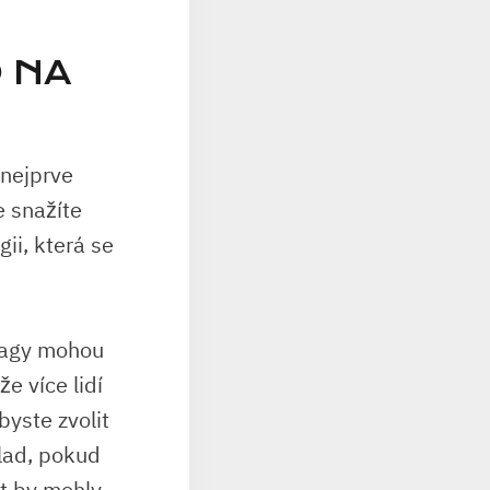
O NA
 nejprve
e snažíte
gii, která se
tagy mohou
e více lidí
yste zvolit
lad, pokud
ut by mohly