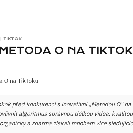
|
TIKTOK
 METODA O NA TIKTO
skok před konkurencí s inovativní „Metodou O“ na 
ovlivnit algoritmus správnou délkou videa, kvalito
 organicky a zdarma získali mnohem více sledujícíc