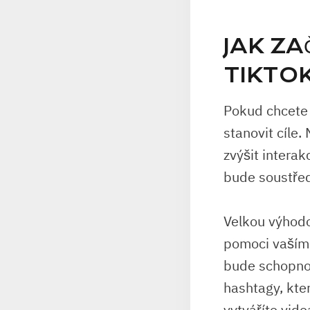
JAK ZA
TIKTO
Pokud chcete 
stanovit cíle.
zvýšit interak
bude soustřed
Velkou výhodo
pomoci vašímu
bude schopno 
hashtagy, kte
vytváříte vid