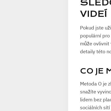
SLED
VIDEÍ
Pokud jste už
populární pro 
může ovlivnit
detaily této n
CO JE
Metoda O je z
snažíte vyvin
lidem bez pla
sociálních sít