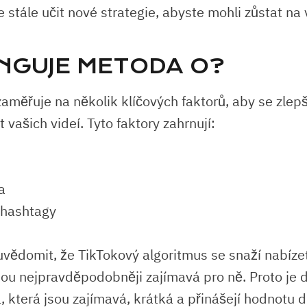
e stále učit nové strategie, abyste mohli zůstat na
UNGUJE METODA O?
aměřuje na několik klíčových faktorů, aby se zlepš
 vašich videí. Tyto faktory zahrnují:
a
 hashtagy
i uvědomit, že TikTokový algoritmus se snaží nabíze
jsou nejpravděpodobněji zajímavá pro ně. Proto je d
, která jsou zajímavá, krátká a přinášejí hodnotu 