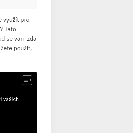
e využít pro
ě? Tato
kud se vám zdá
ůžete použít,
i vašich