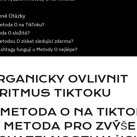
ené Otázky
etoda O na TikToku?
da O složitá?
etodou O získat sledující zdarma?
shtagy fungují u Metody O nejlépe?
RGANICKY OVLIVNIT
RITMUS TIKTOKU
 METODA O NA TIKTO
 METODA PRO ZVÝŠE