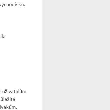
 východisku.
ila
t uživatelům
ůležité
divákům.