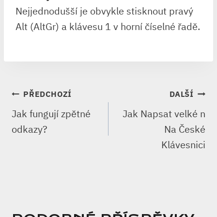
Nejjednodušší je obvykle stisknout pravý
Alt (AltGr) a klávesu 1 v horní číselné řadě.
NAVIGACE
PŘEDCHOZÍ
DALŠÍ
PRO
Jak fungují zpětné
Jak Napsat velké n
PŘÍSPĚVEK
odkazy?
Na České
Klávesnici