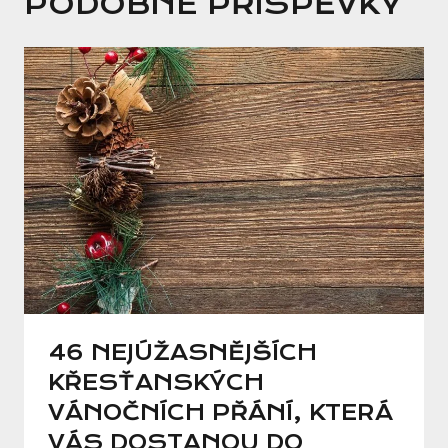
PODOBNÉ PŘÍSPĚVKY
46 NEJÚŽASNĚJŠÍCH
KŘESŤANSKÝCH
VÁNOČNÍCH PŘÁNÍ, KTERÁ
VÁS DOSTANOU DO