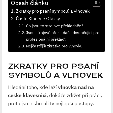
Obsah článku
Zkratky pro psaní symbolů a vlnovek
Často Kladené Otázky
Co jsou to strojové překladače?
Jsou strojové překladače dostačující pro
profesionální překlad?
Nejčastější zkratka pro vlnovku
ZKRATKY PRO PSANÍ
SYMBOLŮ A VLNOVEK
Hledání toho, kde leží
vlnovka nad na
ceske klavesnici
, dokáže zdržet při práci,
proto jsme shrnuli ty nejlepší postupy.