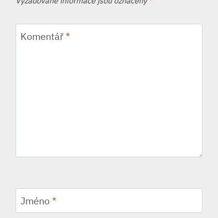
Vyžadované informace jsou označeny
*
Komentář
*
Jméno
*