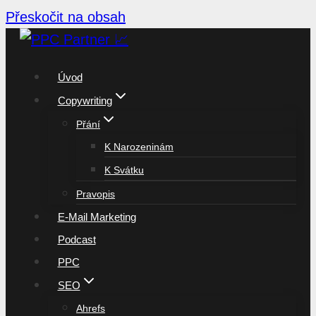
Přeskočit na obsah
Úvod
Copywriting
Přání
K Narozeninám
K Svátku
Pravopis
E-Mail Marketing
Podcast
PPC
SEO
Ahrefs