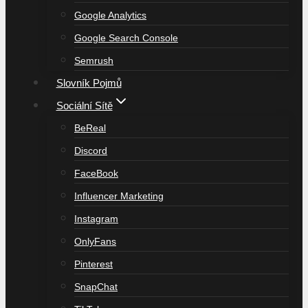
Google Analytics
Google Search Console
Semrush
Slovník Pojmů
Sociální Sítě
BeReal
Discord
FaceBook
Influencer Marketing
Instagram
OnlyFans
Pinterest
SnapChat