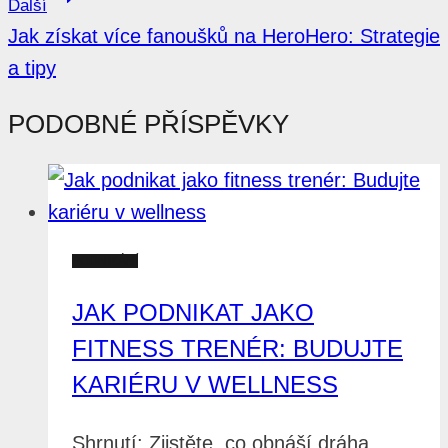
Další
Jak získat více fanoušků na HeroHero: Strategie
a tipy
PODOBNÉ PŘÍSPĚVKY
PODNIKÁNÍ
JAK PODNIKAT JAKO
FITNESS TRENÉR: BUDUJTE
KARIÉRU V WELLNESS
Shrnutí: Zjistěte, co obnáší dráha