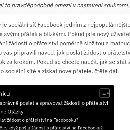
tel to pravděpodobně omezil v nastavení soukromí.
 je sociální síť Facebook jedním z nejpopulárnější
se svými přáteli a blízkými. Pokud jste nový uživatel
ní žádosti o přátelství poměrně složitou a matoucí 
 vás připravili návod, jak poslat žádost o přátelstv
k za krokem. Pokud se chcete naučit, jak se stát
o sociální sítě a získat nové přátele, čtěte dál.
nku
správně poslat a spravovat žádosti o přátelství
ené Otázky
lat žádost o přátelství na Facebooku?
ěje, když pošlu žádost o přátelství na Facebooku?