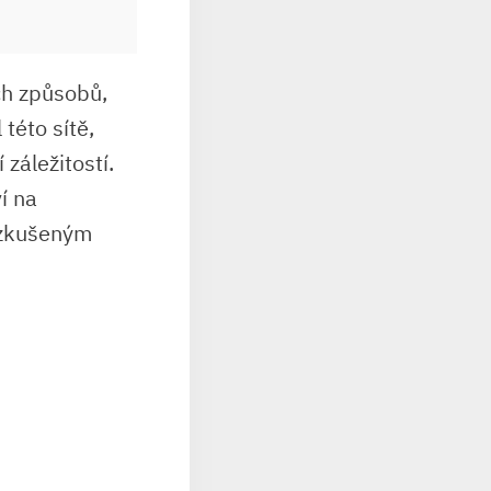
ch způsobů,
 této sítě,
záležitostí.
í na
 zkušeným