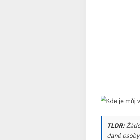
TLDR:
Žádos
dané osoby a