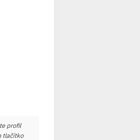
e profil
 tlačítko