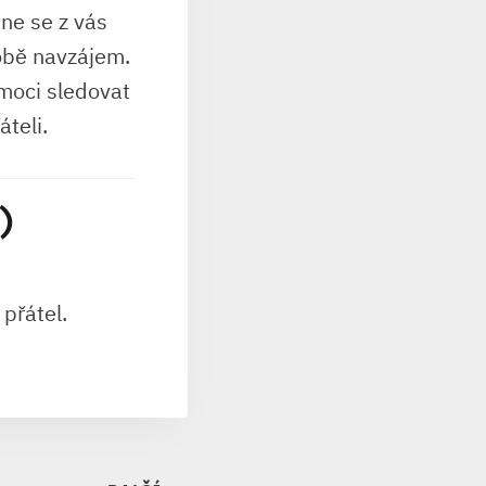
ane se z vás
sobě navzájem.
moci sledovat
áteli.
)
přátel.