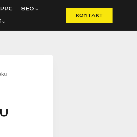
PPC
SEO
KONTAKT
í
oku
KU