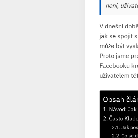
není, uživa
V dnešní době
jak se spojit 
může být vyslá
Proto jsme pro
Facebooku kro
uživatelem tét
Obsah člá
Návod: Jak 
Často Klad
Jak pos
Co se d