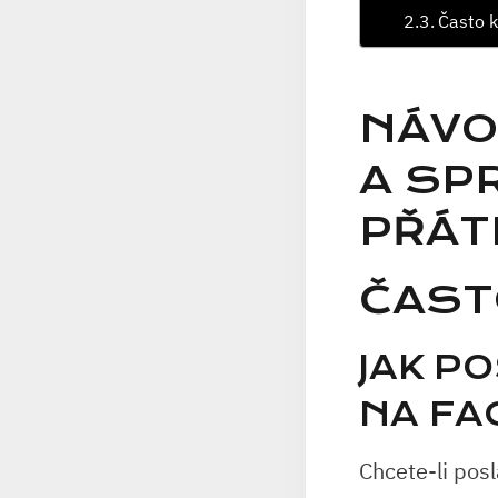
Často k
NÁVO
A SP
PŘÁT
ČAST
JAK P
NA FA
Chcete-li pos