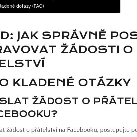
ladené dotazy (FAQ)
D: JAK SPRÁVNĚ PO
RAVOVAT ŽÁDOSTI O
ELSTVÍ
O KLADENÉ OTÁZKY
OSLAT ŽÁDOST O PŘÁTEL
CEBOOKU?
lat žádost o přátelství na Facebooku, postupujte p