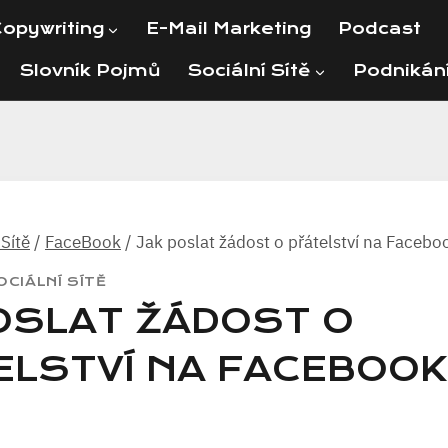
opywriting
E-Mail Marketing
Podcast
Slovník Pojmů
Sociální Sítě
Podnikán
 Sítě
/
FaceBook
/
Jak poslat žádost o přátelství na Facebo
OCIÁLNÍ SÍTĚ
POSLAT ŽÁDOST O
ELSTVÍ NA FACEBOO