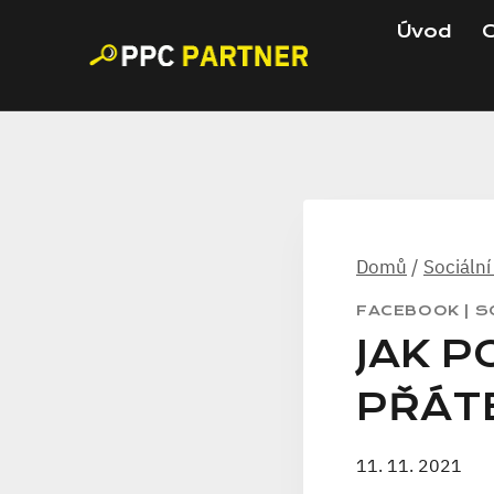
Přeskočit
Úvod
C
na
obsah
Domů
/
Sociální
FACEBOOK
|
S
JAK 
PŘÁT
11. 11. 2021