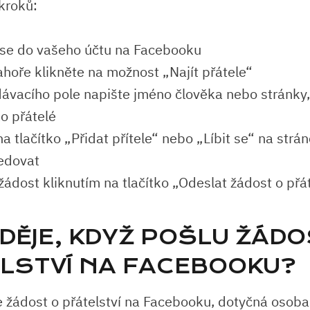
 kroků:
 se do vašeho účtu na Facebooku
hoře klikněte na možnost „Najít přátele“
ávacího pole napište jméno člověka nebo stránky,
ko přátelé
na tlačítko „Přidat přítele“ nebo „Líbit se“ na strá
ledovat
žádost kliknutím na tlačítko „Odeslat žádost o přát
 DĚJE, KDYŽ POŠLU ŽÁDO
LSTVÍ NA FACEBOOKU?
 žádost o přátelství na Facebooku, dotyčná osob