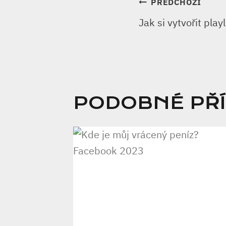
NAVIGA
PŘEDCHOZÍ
Jak si vytvořit play
PRO
PŘÍSPĚ
PODOBNÉ PŘ