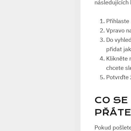
následujících
Přihlaste
Vpravo na
Do vyhled
přidat ja
Klikněte 
chcete s
Potvrďte 
CO SE
PŘÁTE
Pokud pošlete