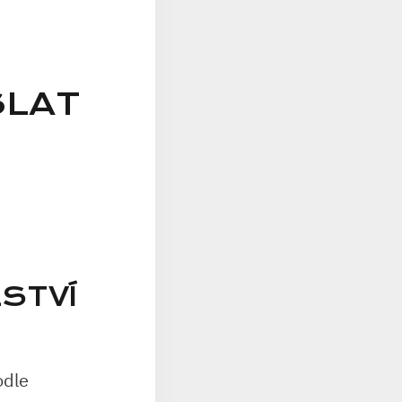
SLAT
STVÍ
odle