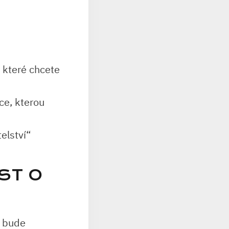
 které chcete
nce, kterou
elství“
ST O
a bude