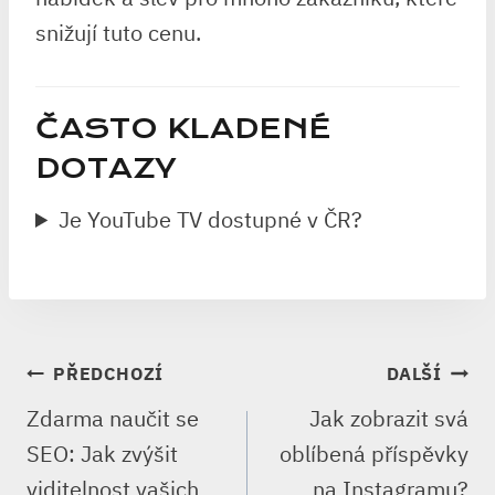
snižují tuto cenu.
ČASTO KLADENÉ
DOTAZY
Je YouTube TV dostupné v ČR?
NAVIGACE
PŘEDCHOZÍ
DALŠÍ
PRO
Zdarma naučit se
Jak zobrazit svá
PŘÍSPĚVEK
SEO: Jak zvýšit
oblíbená příspěvky
viditelnost vašich
na Instagramu?