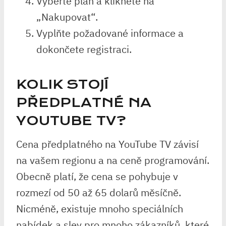
Vyberte plán a klikněte na
„Nakupovat“.
Vyplňte požadované informace a
dokončete registraci.
KOLIK STOJÍ
PŘEDPLATNÉ NA
YOUTUBE TV?
Cena předplatného na YouTube TV závisí
na vašem regionu a na ceně programování.
Obecně platí, že cena se pohybuje v
rozmezí od 50 až 65 dolarů měsíčně.
Nicméně, existuje mnoho speciálních
nabídek a slev pro mnoho zákazníků, které