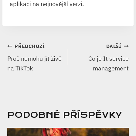
aplikaci na nejnovější verzi.
NAVIGACE
PŘEDCHOZÍ
DALŠÍ
PRO
Proč nemohu jít živě
Co je It service
PŘÍSPĚVEK
na TikTok
management
PODOBNÉ PŘÍSPĚVKY