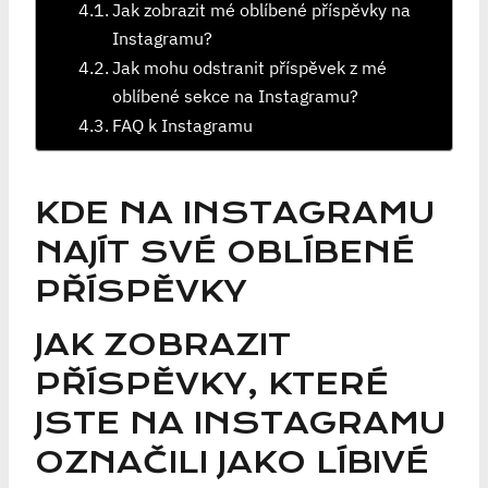
Jak zobrazit mé oblíbené příspěvky na
Instagramu?
Jak mohu odstranit příspěvek z mé
oblíbené sekce na Instagramu?
FAQ k Instagramu
KDE NA INSTAGRAMU
NAJÍT SVÉ OBLÍBENÉ
PŘÍSPĚVKY
JAK ZOBRAZIT
PŘÍSPĚVKY, KTERÉ
JSTE NA INSTAGRAMU
OZNAČILI JAKO LÍBIVÉ